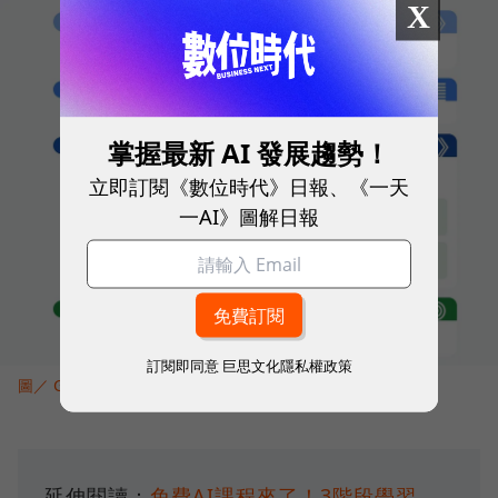
X
掌握最新 AI 發展趨勢！
立即訂閱《數位時代》日報、《一天
一AI》圖解日報
訂閱即同意
巨思文化隱私權政策
圖／ Google
延伸閱讀：
免費AI課程來了！3階段學習