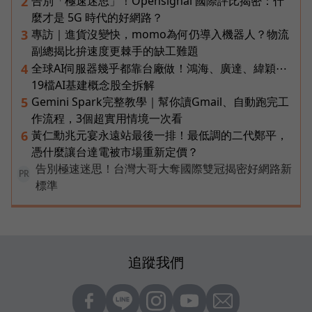
告別「極速迷思」！Opensignal 國際評比揭密：什
2
麼才是 5G 時代的好網路？
專訪｜進貨沒變快，momo為何仍導入機器人？物流
3
副總揭比拚速度更棘手的缺工難題
全球AI伺服器幾乎都靠台廠做！鴻海、廣達、緯穎⋯
4
19檔AI基建概念股全拆解
Gemini Spark完整教學｜幫你讀Gmail、自動跑完工
5
作流程，3個超實用情境一次看
黃仁勳兆元宴永遠站最後一排！最低調的二代鄭平，
6
憑什麼讓台達電被市場重新定價？
告別極速迷思！台灣大哥大奪國際雙冠揭密好網路新
PR
標準
追蹤我們