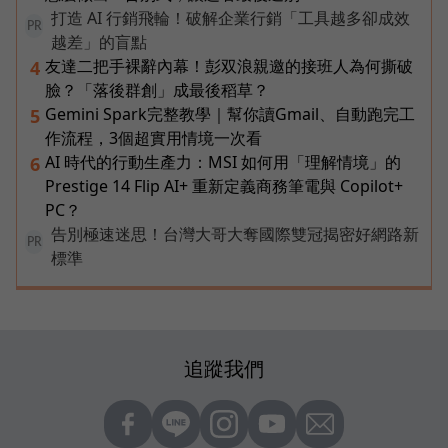
打造 AI 行銷飛輪！破解企業行銷「工具越多卻成效
PR
越差」的盲點
友達二把手裸辭內幕！彭双浪親邀的接班人為何撕破
4
臉？「落後群創」成最後稻草？
Gemini Spark完整教學｜幫你讀Gmail、自動跑完工
5
作流程，3個超實用情境一次看
AI 時代的行動生產力：MSI 如何用「理解情境」的
6
Prestige 14 Flip AI+ 重新定義商務筆電與 Copilot+
PC？
告別極速迷思！台灣大哥大奪國際雙冠揭密好網路新
PR
標準
追蹤我們