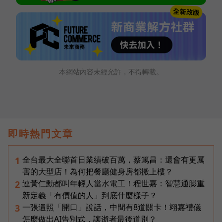
本網站內容未經允許，不得轉載。
即時熱門文章
全台最大全聯首日業績破百萬，蔡篤昌：還會有更厲
1
害的大型店！為何把餐廳健身房都搬上樓？
連黃仁勳都叫年輕人當水電工！程世嘉：智慧通膨重
2
新定義「有價值的人」到底什麼樣子？
一張遺照「開口」說話，中間有8道關卡！翊嘉禮儀
3
怎麼做出AI告別式，讓逝者最後道別？