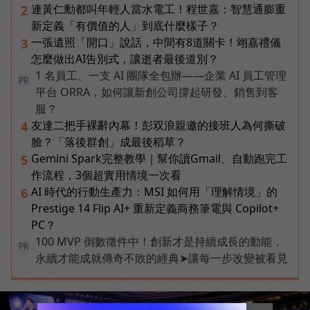
連黃仁勳都叫年輕人當水電工！程世嘉：智慧通膨重
2
新定義「有價值的人」到底什麼樣子？
一張遺照「開口」說話，中間有8道關卡！翊嘉禮儀
3
怎麼做出AI告別式，讓逝者最後道別？
1 名員工、一支 AI 團隊全包辦——企業 AI 員工管理
PR
平台 ORRA，如何讓新創公司撐起研發、銷售到客
服？
友達二把手裸辭內幕！彭双浪親邀的接班人為何撕破
4
臉？「落後群創」成最後稻草？
Gemini Spark完整教學｜幫你讀Gmail、自動跑完工
5
作流程，3個超實用情境一次看
AI 時代的行動生產力：MSI 如何用「理解情境」的
6
Prestige 14 Flip AI+ 重新定義商務筆電與 Copilot+
PC？
100 MVP 倒數徵件中！創新才是持續成長的動能，
PR
永續才能成就傳奇不敗的經典➤讓每一步改變被看見