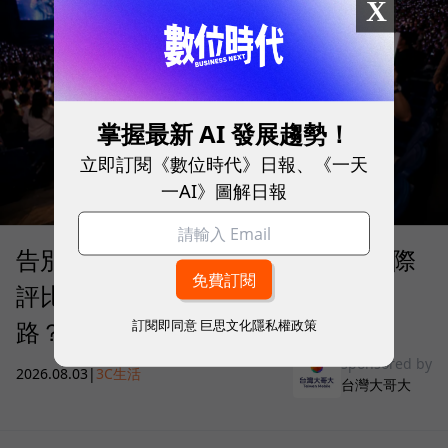
X
掌握最新 AI 發展趨勢！
立即訂閱《數位時代》日報、《一天
一AI》圖解日報
告別「極速迷思」！Opensignal 國際
評比揭密：什麼才是 5G 時代的好網
路？
訂閱即同意
巨思文化隱私權政策
sponsored by
2026.08.03
|
3C生活
台灣大哥大