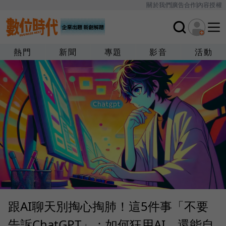
關於我們
廣告合作
內容授權
熱門
新聞
專題
影音
活動
跟AI聊天別掏心掏肺！這5件事「不要
告訴ChatGPT」：如何狂用AI，還能自