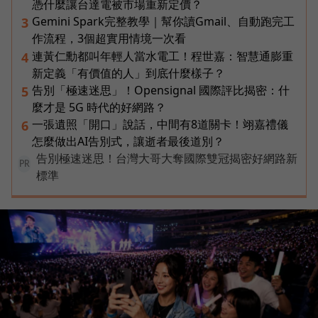
憑什麼讓台達電被市場重新定價？
Gemini Spark完整教學｜幫你讀Gmail、自動跑完工
3
作流程，3個超實用情境一次看
連黃仁勳都叫年輕人當水電工！程世嘉：智慧通膨重
4
新定義「有價值的人」到底什麼樣子？
告別「極速迷思」！Opensignal 國際評比揭密：什
5
麼才是 5G 時代的好網路？
一張遺照「開口」說話，中間有8道關卡！翊嘉禮儀
6
怎麼做出AI告別式，讓逝者最後道別？
告別極速迷思！台灣大哥大奪國際雙冠揭密好網路新
PR
標準