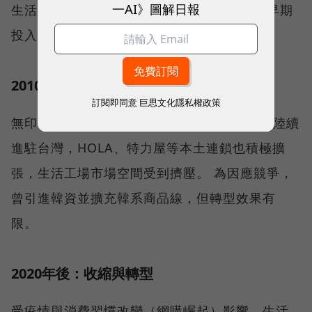
一AI》圖解日報
生活工場於2006年開始嘗試線上銷售，成為早期
投入電商的本土家居品牌之一。
2010年代：市場競爭加劇
訂閱即同意
巨思文化隱私權政策
無印良品、宜得利NITORI、IKEA等國際品牌陸續
進駐台灣，HOLA、特力屋等本土連鎖也積極擴
張，生活工場市場空間受到擠壓。 為因應競爭，
曾引進韓資並擴充韓系商品線，但轉型效果有
限。
2020年後：收縮與轉型
受疫情與消費習慣改變（網購崛起）影響，生活