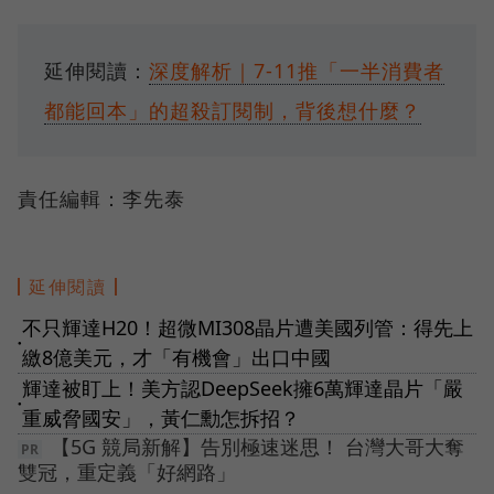
延伸閱讀：
深度解析｜7-11推「一半消費者
都能回本」的超殺訂閱制，背後想什麼？
責任編輯：李先泰
延伸閱讀
不只輝達H20！超微MI308晶片遭美國列管：得先上
●
繳8億美元，才「有機會」出口中國
輝達被盯上！美方認DeepSeek擁6萬輝達晶片「嚴
●
重威脅國安」，黃仁勳怎拆招？
【5G 競局新解】告別極速迷思！ 台灣大哥大奪
雙冠，重定義「好網路」