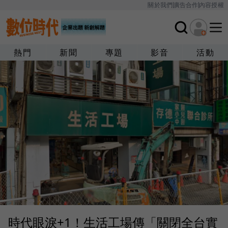
關於我們
廣告合作
內容授權
熱門
新聞
專題
影音
活動
時代眼淚+1！生活工場傳「關閉全台實