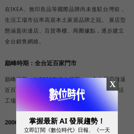
在IKEA、無印良品等國際品牌尚未進駐台灣前，
生活工場市佔率高居本土家居品牌之冠。 展店型
態涵蓋街邊店、百貨專櫃、商圈據點，逐步建立
全台銷售網絡。
巔峰時期：全台近百家門市
巔峰時期（約2000年代中後期），全台展店數逼
X
近百家，幾乎各大百貨、主要商圈都能見到生活
工場門市，是國民品牌代。
掌握最新 AI 發展趨勢！
2006年：搶先同業進軍電商
立即訂閱《數位時代》日報、《一天