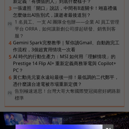
新定義「有價值的人」到底什麼樣子？
一張遺照「開口」說話，中間有8道關卡！翊嘉禮儀
3
怎麼做出AI告別式，讓逝者最後道別？
1 名員工、一支 AI 團隊全包辦——企業 AI 員工管理
PR
平台 ORRA，如何讓新創公司撐起研發、銷售到客
服？
Gemini Spark完整教學｜幫你讀Gmail、自動跑完工
4
作流程，3個超實用情境一次看
AI 時代的行動生產力：MSI 如何用「理解情境」的
5
Prestige 14 Flip AI+ 重新定義商務筆電與 Copilot+
PC？
黃仁勳兆元宴永遠站最後一排！最低調的二代鄭平，
6
憑什麼讓台達電被市場重新定價？
告別極速迷思！台灣大哥大奪國際雙冠揭密好網路新
PR
標準