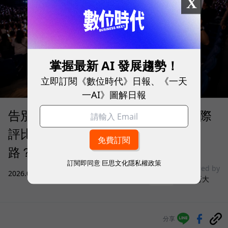
X
掌握最新 AI 發展趨勢！
立即訂閱《數位時代》日報、《一天
一AI》圖解日報
告別「極速迷思」！Opensignal 國際
評比揭密：什麼才是 5G 時代的好網
路？
訂閱即同意
巨思文化隱私權政策
sponsored by
2026.08.03
|
3C生活
台灣大哥大
分享