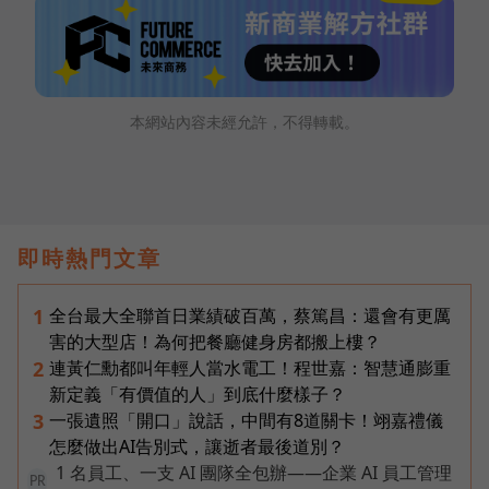
本網站內容未經允許，不得轉載。
即時熱門文章
全台最大全聯首日業績破百萬，蔡篤昌：還會有更厲
1
害的大型店！為何把餐廳健身房都搬上樓？
連黃仁勳都叫年輕人當水電工！程世嘉：智慧通膨重
2
新定義「有價值的人」到底什麼樣子？
一張遺照「開口」說話，中間有8道關卡！翊嘉禮儀
3
怎麼做出AI告別式，讓逝者最後道別？
1 名員工、一支 AI 團隊全包辦——企業 AI 員工管理
PR