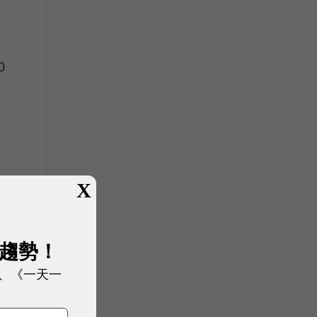
0
驚
X
展趨勢！
、《一天一