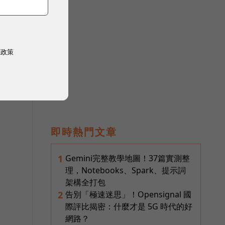
權政策
即時熱門文章
起
Gemini完整教學地圖！37篇實測整
1
理，Notebooks、Spark、提示詞
架構全打包
告別「極速迷思」！Opensignal 國
2
際評比揭密：什麼才是 5G 時代的好
網路？