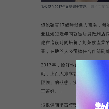
張俊傑在2017年創辦霸王茶姬。
圖／ 百度百
但他確實17歲時就進入職場，開
並且短短幾年間就從店員做到店
他在這段時間培養了對茶飲產業
業，在機器人公司擔任合作部副
2017年，恰好他正猶豫是否要
動，上百人排隊就為喝一杯手搖
恆強」的狀態，決心開創自己的事
王茶姬。」
張俊傑瞄準當時較少見的茶拿鐵「