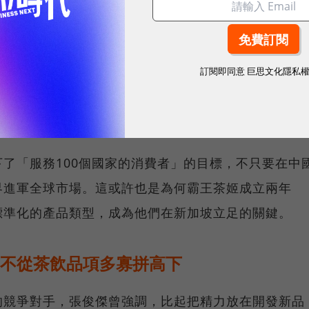
牌空缺的15至20人民幣檔位。他認為茶飲的發展可能
水果茶更容易標準化，利於擴張及邁向全球。差異化的
中國茶飲產業中開闢出一條道路，
訂閱即同意
巨思文化隱私
球市場潛能的創新實踐！立即報名100 MVP，挑戰雙獎肯
了「服務100個國家的消費者」的目標，不只要在中
界進軍全球市場。這或許也是為何霸王茶姬成立兩年
標準化的產品類型，成為他們在新加坡立足的關鍵。
V，不從茶飲品項多寡拼高下
的競爭對手，張俊傑曾強調，比起把精力放在開發新品