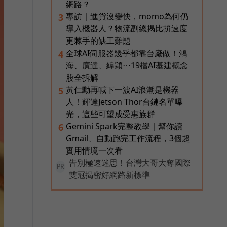
網路？
專訪｜進貨沒變快，momo為何仍
3
導入機器人？物流副總揭比拚速度
更棘手的缺工難題
全球AI伺服器幾乎都靠台廠做！鴻
4
海、廣達、緯穎⋯19檔AI基建概念
股全拆解
黃仁勳再喊下一波AI浪潮是機器
5
人！輝達Jetson Thor台鏈名單曝
光，這些可望成受惠族群
Gemini Spark完整教學｜幫你讀
6
Gmail、自動跑完工作流程，3個超
實用情境一次看
告別極速迷思！台灣大哥大奪國際
PR
雙冠揭密好網路新標準