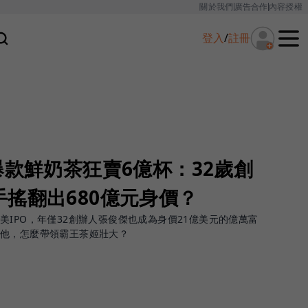
關於我們
廣告合作
內容授權
登入
/
註冊
爆款鮮奶茶狂賣6億杯：32歲創
搖翻出680億元身價？
IPO，年僅32創辦人張俊傑也成為身價21億美元的億萬富
的他，怎麼帶領霸王茶姬壯大？