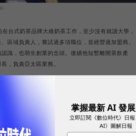
科
始在台式奶茶品牌大維奶茶工作，至少沒有就讀大學，
長、區域負責人，嘗試過多項職位，並經營過加盟商。
的認識，也萌生創業的念頭。後續他短暫離開茶飲產
部長，負責亞太區業務。
重回茶飲產業時，看到喜茶進駐上海來福士廣場引爆轟
茶飲，讓他意識到茶飲產業正在趨於集中化邁向「強者
業，「當時我不想錯過機會，最終在2017年創立了霸
掌握最新 AI 發
立即訂閱《數位時代》日報
AI》圖解日報
原葉茶 + 鮮奶」路線，而非當時較熱門的各式水果茶