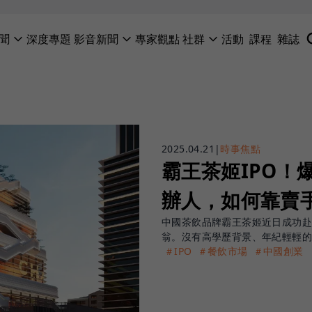
聞
深度專題
影音新聞
專家觀點
社群
活動
課程
雜誌
2025.04.21
|
時事焦點
霸王茶姬IPO！
辦人，如何靠賣手
中國茶飲品牌霸王茶姬近日成功赴美
翁。沒有高學歷背景、年紀輕輕
＃IPO
＃餐飲市場
＃中國創業