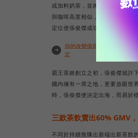
或加料奶茶，並將價格定於存在品
與咖啡高度相似，且這種作法比
定位使張俊傑成功在人滿為患的
你的改變值得被看見🔥最具全
➜
定
霸王茶姬創立之初，張俊傑就許下
國內擁有一席之地，更要放眼世
時，張俊傑便決定出海，而易於
三款茶飲賣出60% GM
不同於持續推陳出新端出新茶飲