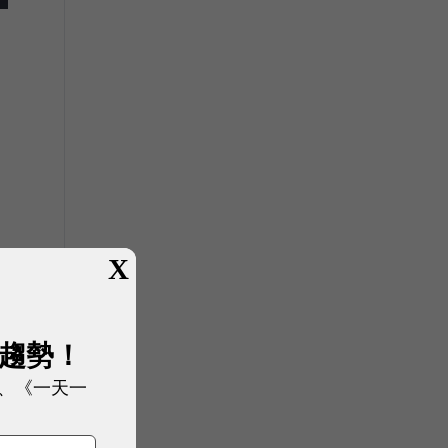
X
展趨勢！
、《一天一