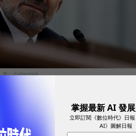
。
圖／ shutterstock
再興建3座晶圓廠，連同原本規劃的3座晶圓廠，總共
掌握最新 AI 發
估約18萬片左右。
立即訂閱《數位時代》日報
進封裝廠，以及一個約1000人的研發中心，此中心主
AI》圖解日報
工程問題。