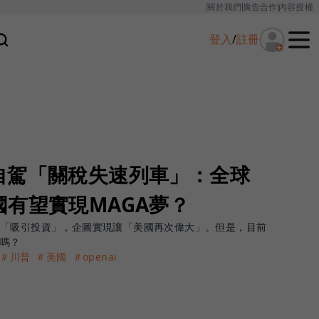
關於我們
廣告合作
內容授權
登入
/
註冊
自駕「關稅失速列車」：全球
有望實現MAGA夢？
極「吸引投資」，企圖實現讓「美國再次偉大」。但是，目前
關嗎？
＃川普
＃美國
＃openai