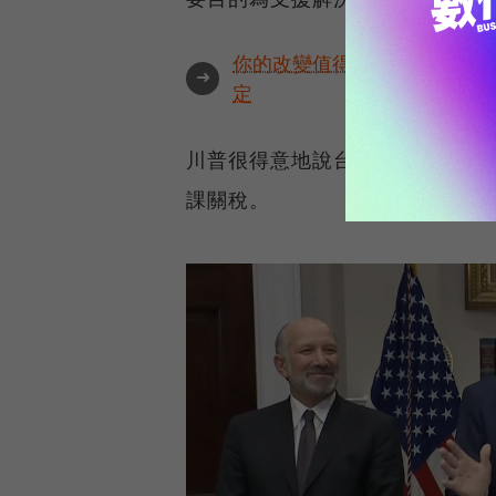
你的改變值得被看見🔥最具全
➜
定
川普很得意地說台積電的大筆投
課關稅。