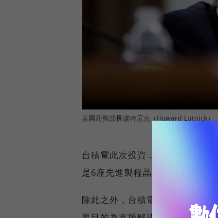
美國商務部長盧特尼克（Howard Lutnick）
台積電此次投資，將在亞利桑那州
是6座先進製程晶圓廠，月產能預
除此之外，台積電還要興建2座先
要目的為支援解決美國晶圓廠的