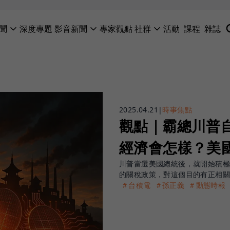
聞
深度專題
影音新聞
專家觀點
社群
活動
課程
雜誌
2025.04.21
|
時事焦點
觀點｜霸總川普
經濟會怎樣？美國
川普當選美國總統後，就開始積
的關稅政策，對這個目的有正相
＃台積電
＃孫正義
＃動態時報