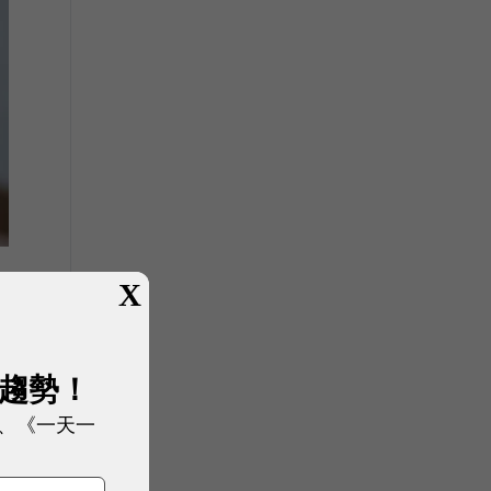
X
展趨勢！
、《一天一