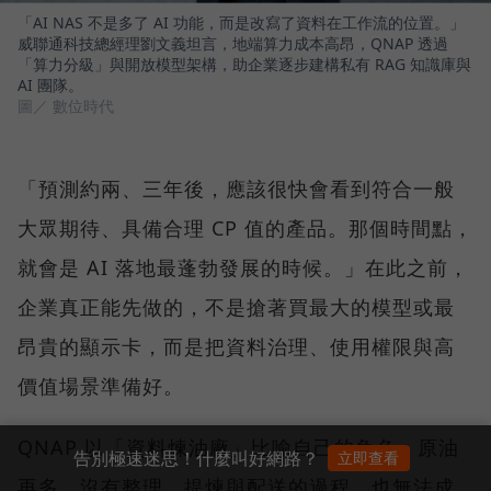
「AI NAS 不是多了 AI 功能，而是改寫了資料在工作流的位置。」
威聯通科技總經理劉文義坦言，地端算力成本高昂，QNAP 透過
「算力分級」與開放模型架構，助企業逐步建構私有 RAG 知識庫與
AI 團隊。
圖／ 數位時代
「預測約兩、三年後，應該很快會看到符合一般
大眾期待、具備合理 CP 值的產品。那個時間點，
就會是 AI 落地最蓬勃發展的時候。」在此之前，
企業真正能先做的，不是搶著買最大的模型或最
昂貴的顯示卡，而是把資料治理、使用權限與高
價值場景準備好。
QNAP 以「資料煉油廠」比喻自己的角色：原油
告別極速迷思！什麼叫好網路？
立即查看
再多，沒有整理、提煉與配送的過程，也無法成