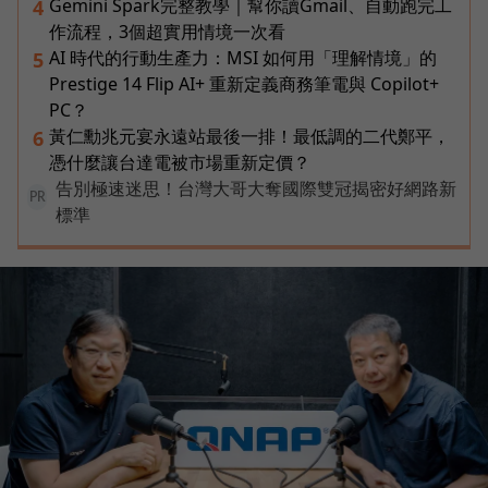
Gemini Spark完整教學｜幫你讀Gmail、自動跑完工
4
作流程，3個超實用情境一次看
AI 時代的行動生產力：MSI 如何用「理解情境」的
5
Prestige 14 Flip AI+ 重新定義商務筆電與 Copilot+
PC？
黃仁勳兆元宴永遠站最後一排！最低調的二代鄭平，
6
憑什麼讓台達電被市場重新定價？
告別極速迷思！台灣大哥大奪國際雙冠揭密好網路新
PR
標準