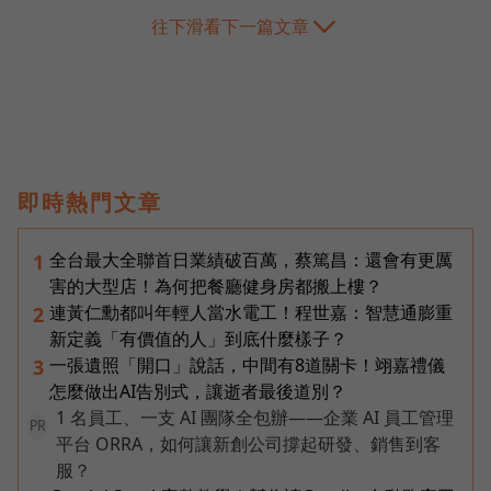
往下滑看下一篇文章
即時熱門文章
全台最大全聯首日業績破百萬，蔡篤昌：還會有更厲
1
害的大型店！為何把餐廳健身房都搬上樓？
連黃仁勳都叫年輕人當水電工！程世嘉：智慧通膨重
2
新定義「有價值的人」到底什麼樣子？
一張遺照「開口」說話，中間有8道關卡！翊嘉禮儀
3
怎麼做出AI告別式，讓逝者最後道別？
1 名員工、一支 AI 團隊全包辦——企業 AI 員工管理
PR
平台 ORRA，如何讓新創公司撐起研發、銷售到客
服？