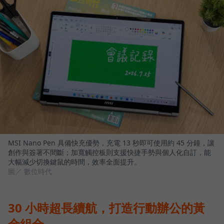
MSI Nano Pen 具備快充優勢，充電 13 秒即可使用約 45 分鐘，讓
創作與簽署不間斷；加寬觸控板則支援快捷手勢與個人化自訂，能
大幅減少切換鍵鼠的時間，效率全面提升。
圖／ 數位時代
30 小時超長續航，打造行動辦公的黃
金組合