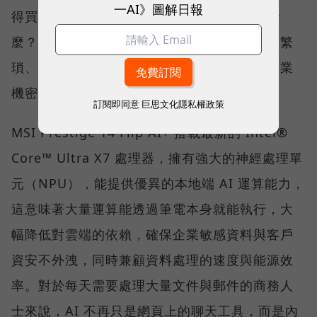
一AI》圖解日報
得買嗎？」、「Copilot+ PC 到底能幫我做什
麼？」答案不僅是運算跑得更快，而是將原先繁
瑣、耗時的行政庶務變得更高效，並能確保商業
機密不外洩。
訂閱即同意
巨思文化隱私權政策
MSI Prestige 14 Flip AI+ 搭載最新的 Intel®
Core™ Ultra X7 處理器，擁有強大的神經處理單
元（NPU），能提供優異的本地端 AI 運算能力，
這意味著大量運算能透過筆電本身就能執行，大
幅降低對雲端的依賴，確保企業敏感資料與客戶
資安不外洩，同時兼顧資料處理的速度與能源效
率。對於每天需要處理大量文件與郵件的商務人
士來說，AI 不再只是網頁上的聊天工具，而是內