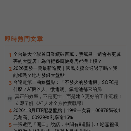
即時熱門文章
全台最大全聯首日業績破百萬，蔡篤昌：還會有更厲
1
害的大型店！為何把餐廳健身房都搬上樓？
2026普發一萬最新進度｜國民支援金通過了嗎？我
2
能領嗎？地方發錢大盤點
台達電第二曲線盤點：「不發火的發電機」SOFC是
3
什麼？AI機器人、微電網、氫電池都它的局
真正的效率，不是更忙，而是建立更好的工作流程！
PR
立即了解《AI 人才全方位實戰課》
2026年8月ETF配息盤點｜19檔一次看，00878衝破1
4
元創高、00929殖利率逾16%
一張遺照「開口」說話，中間有8道關卡！翊嘉禮儀
5