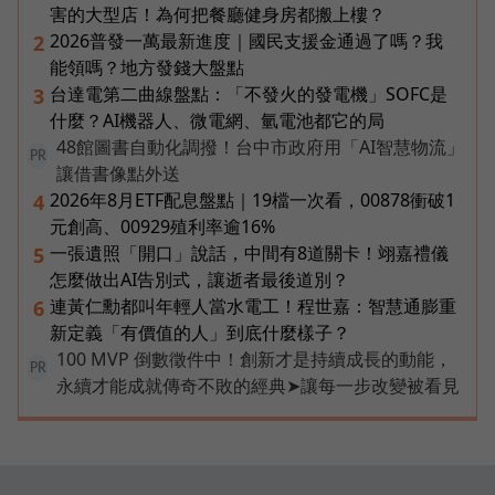
害的大型店！為何把餐廳健身房都搬上樓？
2026普發一萬最新進度｜國民支援金通過了嗎？我
2
能領嗎？地方發錢大盤點
台達電第二曲線盤點：「不發火的發電機」SOFC是
3
什麼？AI機器人、微電網、氫電池都它的局
48館圖書自動化調撥！台中市政府用「AI智慧物流」
PR
讓借書像點外送
2026年8月ETF配息盤點｜19檔一次看，00878衝破1
4
元創高、00929殖利率逾16%
一張遺照「開口」說話，中間有8道關卡！翊嘉禮儀
5
怎麼做出AI告別式，讓逝者最後道別？
連黃仁勳都叫年輕人當水電工！程世嘉：智慧通膨重
6
新定義「有價值的人」到底什麼樣子？
100 MVP 倒數徵件中！創新才是持續成長的動能，
PR
永續才能成就傳奇不敗的經典➤讓每一步改變被看見