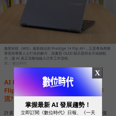
微星科技（MSI）最新推出的 Prestige 14 Flip AI+，正是專為商務
菁英與專業人士打造的解方，高畫質 OLED 顯示器與全天候續航
力，讓 AI 真正流暢地融入日常工作流程。
圖／ 數位時代
X
AI PC 時代來臨：MSI Prestige 14
Flip AI+ 如何用地端AI算力重塑工作
流?
掌握最新 AI 發展趨勢！
立即訂閱《數位時代》日報、《一天
許多經理人在更換電腦時常問：「AI PC 真的值