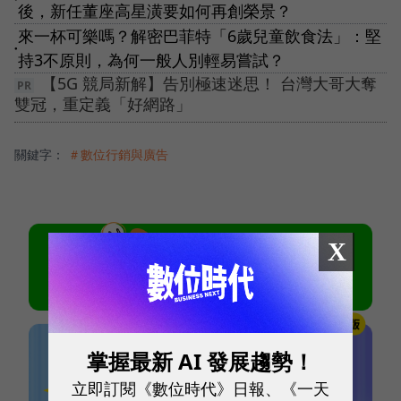
後，新任董座高星潢要如何再創榮景？
來一杯可樂嗎？解密巴菲特「6歲兒童飲食法」：堅
●
持3不原則，為何一般人別輕易嘗試？
【5G 競局新解】告別極速迷思！ 台灣大哥大奪
雙冠，重定義「好網路」
關鍵字：
＃數位行銷與廣告
X
掌握最新 AI 發展趨勢！
立即訂閱《數位時代》日報、《一天