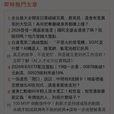
即時熱門文章
全台最大全聯首日業績破百萬，蔡篤昌：還會有更厲
1
害的大型店！為何把餐廳健身房都搬上樓？
2026普發一萬最新進度｜國民支援金通過了嗎？我
2
能領嗎？地方發錢大盤點
台達電第二曲線盤點：「不發火的發電機」SOFC是
3
什麼？AI機器人、微電網、氫電池都它的局
真正的效率，不是更忙，而是建立更好的工作流程！
PR
立即了解《AI 人才全方位實戰課》
2026年8月ETF配息盤點｜19檔一次看，00878衝破1
4
元創高、00929殖利率逾16%
一張遺照「開口」說話，中間有8道關卡！翊嘉禮儀
5
怎麼做出AI告別式，讓逝者最後道別？
連黃仁勳都叫年輕人當水電工！程世嘉：智慧通膨重
6
新定義「有價值的人」到底什麼樣子？
100 MVP 倒數徵件中！創新才是持續成長的動能，
PR
永續才能成就傳奇不敗的經典➤讓每一步改變被看見