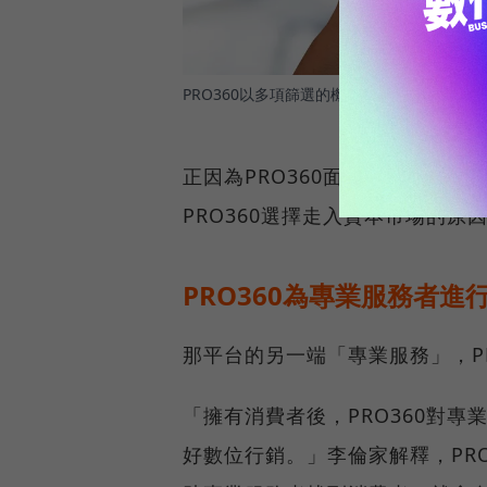
PRO360以多項篩選的機制確認消費者需求
正因為PRO360面向最終使用
PRO360選擇走入資本市場的原
PRO360為專業服務者
那平台的另一端「專業服務」，PR
「擁有消費者後，PRO360對
好數位行銷。」李倫家解釋，PR