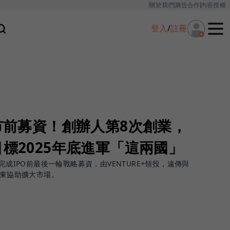
關於我們
廣告合作
內容授權
登入
/
註冊
上市前募資！創辦人第8次創業，
目標2025年底進軍「這兩國」
完成IPO前最後一輪戰略募資，由VENTURE+領投，遠傳與
股東協助擴大市場。