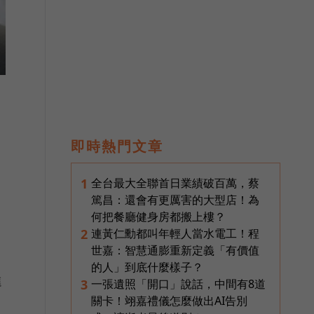
即時熱門文章
全台最大全聯首日業績破百萬，蔡
1
篤昌：還會有更厲害的大型店！為
何把餐廳健身房都搬上樓？
連黃仁勳都叫年輕人當水電工！程
2
世嘉：智慧通膨重新定義「有價值
的人」到底什麼樣子？
進
一張遺照「開口」說話，中間有8道
3
關卡！翊嘉禮儀怎麼做出AI告別