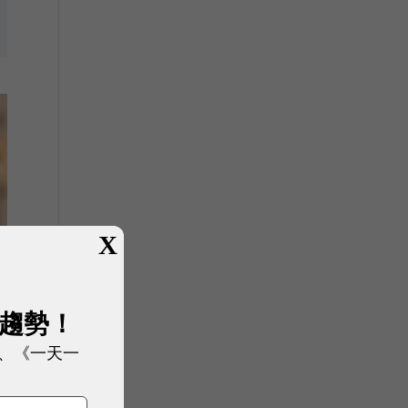
X
展趨勢！
、《一天一