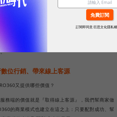
，進而達到精準配對的目的。
圖／ 創業小聚自製
訂閱即同意
巨思文化隱私
者和消費市場，興櫃、上櫃更容易打開市場知名度，也是
因。
進行數位行銷、帶來線上客源
O360又提供哪些價值？
專業服務端的價值就是『取得線上客源』，我們幫商家做
O360的商業模式也建立在這之上：只要配對成功、幫