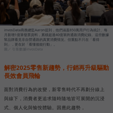
invosData商務總監Aaron提到，他們涵蓋850萬用戶行為統計、每
月新增1億筆發票資料，累積超過40億筆跨通路消費紀錄。這些數據
幫品牌看見非自營通路的真實消費情況。但重點不只在「看得
到」，更在於「看懂後能行動」。
圖／ 引客數據invosData
解密2025零售新趨勢，行銷再升級驅動
長效會員飛輪
面對消費行為的改變，新零售時代不再劃分線上
與線下，消費者更追求隨時隨地皆可展開的沉浸
式、個人化與愉悅體驗。因應此趨勢，