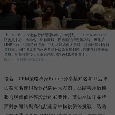
The North Face數位行銷經理Kaitlynne提到：「The North Face
將會員中心、卡券包、點數商城、門市顧問綁定等功能，匯集於
LINE平台，並讓消費行為、互動紀錄與個人資料，持續回流到會員
資料庫，同時將原本的兩級會員升級為五級制度，精細化經營分眾
會員。新制推動後，三個月內新增超過4萬名會員！」
圖／ 引客數據invosData
接著，CRM策略專家Renee分享某知名咖啡品牌
與某知名連鎖餐飲品牌兩大案例，凸顯善用數據
整合與價值路徑設計的必要性。某知名咖啡品牌
面對多通路與高低頻產品結構複雜等挑戰，透過