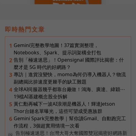
即時熱門文章
Gemini完整教學地圖！37篇實測整理，
1
Notebooks、Spark、提示詞架構全打包
告別「極速迷思」！Opensignal 國際評比揭密：什
2
麼才是 5G 時代的好網路？
專訪｜進貨沒變快，momo為何仍導入機器人？物流
3
副總揭比拚速度更棘手的缺工難題
全球AI伺服器幾乎都靠台廠做！鴻海、廣達、緯穎⋯
4
19檔AI基建概念股全拆解
黃仁勳再喊下一波AI浪潮是機器人！輝達Jetson
5
Thor台鏈名單曝光，這些可望成受惠族群
Gemini Spark完整教學｜幫你讀Gmail、自動跑完工
6
作流程，3個超實用情境一次看
告別極速迷思！台灣大哥大奪國際雙冠揭密好網路新
PR