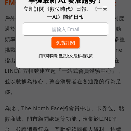
FMCG，克服數據痛點提升營收成長
立即訂閱《數位時代》日報、《一天
一AI》圖解日報
戶外運動品牌The North Face過去面臨會員制度
過於簡化、系統資料未整合、權益難查詢、互動
頻率及每位顧客平均消費額（ARPU）偏低等多重
挑戰。The North Face數位行銷經理Kaitlynne
訂閱即同意
巨思文化隱私權政策
指出，為了發揮CRM效能，The North Face在
LINE官方帳號建立起「一站式會員體驗中心」，
並以數據為核心，整合消費者在各通路的行為足
跡。
為此，The North Face將會員中心、卡券包、點
數商城、門市顧問綁定等功能，匯集於LINE平
台，並讓消費行為、互動紀錄與個人資料，持續