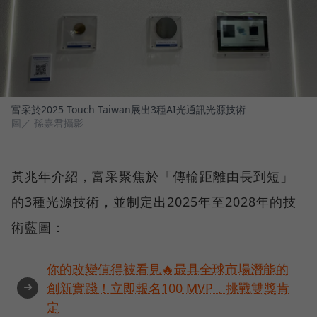
富采於2025 Touch Taiwan展出3種AI光通訊光源技術
圖／ 孫嘉君攝影
黃兆年介紹，富采聚焦於「傳輸距離由長到短」
的3種光源技術，並制定出2025年至2028年的技
術藍圖：
你的改變值得被看見🔥最具全球市場潛能的
➜
創新實踐！立即報名100 MVP，挑戰雙獎肯
定