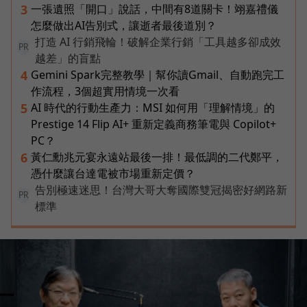
一張遺照「開口」說話，中間有8道關卡！翊嘉禮儀
3
怎麼做出AI告別式，讓逝者最後道別？
打造 AI 行銷飛輪！破解企業行銷「工具越多卻成效
PR
越差」的盲點
Gemini Spark完整教學｜幫你讀Gmail、自動跑完工
4
作流程，3個超實用情境一次看
AI 時代的行動生產力：MSI 如何用「理解情境」的
5
Prestige 14 Flip AI+ 重新定義商務筆電與 Copilot+
PC？
黃仁勳兆元宴永遠站最後一排！最低調的二代鄭平，
6
憑什麼讓台達電被市場重新定價？
告別極速迷思！台灣大哥大奪國際雙冠揭密好網路新
PR
標準