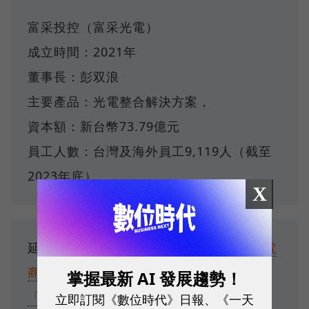
富采投控（富采光電）
成立時間：2021年
董事長：彭双浪
主要產品：光電整合解決方案，
資本額：新台幣73.79億元
員工人數：台灣及海外員工9,119人（截至
2023年底）
X
延伸閱讀：
觀點｜外來種酷澎，不是台灣電
商的唯一天敵：momo首次Q1衰退，輸在
掌握最新 AI 發展趨勢！
「企業DNA」
從網球拍進軍晶圓代工大
立即訂閱《數位時代》日報、《一天