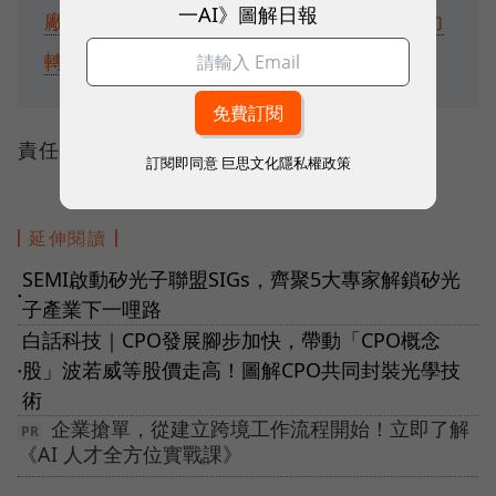
一AI》圖解日報
廠！老牌化工廠頌勝靠一塊「研磨墊」成功
轉型，打入CoWoS供應鏈
責任編輯：李先泰
訂閱即同意
巨思文化隱私權政策
延伸閱讀
SEMI啟動矽光子聯盟SIGs，齊聚5大專家解鎖矽光
●
子產業下一哩路
白話科技｜CPO發展腳步加快，帶動「CPO概念
股」波若威等股價走高！圖解CPO共同封裝光學技
●
術
企業搶單，從建立跨境工作流程開始！立即了解
《AI 人才全方位實戰課》