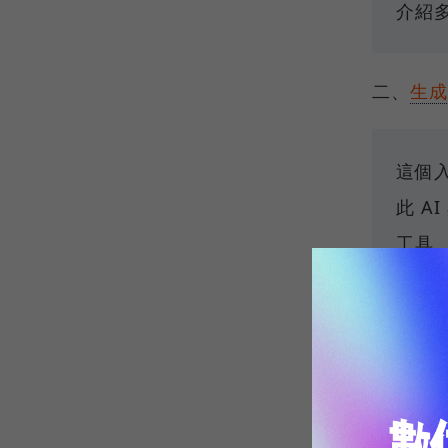
介紹多
二、
生成
這個
此 A
工具，
三、
機器
AI
➜
逐