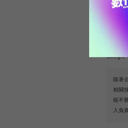
從翻譯
的一
四、
Goo
Google
隨著
相關
能不
入負責