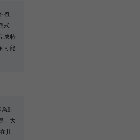
不包。
程式
完成特
解可能
）
程專為對
礎、大
 在其