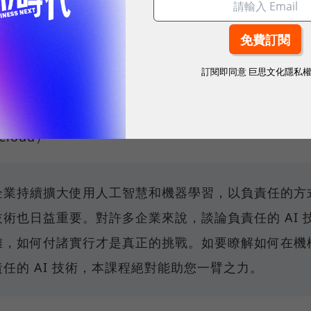
應用程式到自動駕駛車輛，機器學習 (ML) 技術是我
些重要技術的基礎。本課程將說明機器學習背後的核心
訂閱即同意
巨思文化隱私
gle Cloud上的AI實踐
：（Applying AI principles w
 Cloud）
企業持續擴大使用人工智慧和機器學習，以負責任的方
技術也日益重要。對許多企業來說，談論負責任的 AI 
難，如何付諸實行才是真正的挑戰。如要瞭解如何在機
任的 AI 技術，本課程絕對能助您一臂之力。