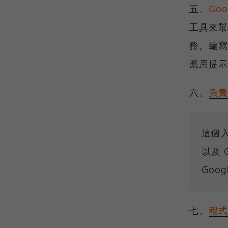
五、
Goo
工具來幫
務。編寫
應用提示
六、
負責
這個
以及 
Goog
七、
程式