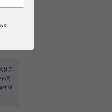
們使用
概念。
權政策
ith
式發展
技術可
構中導