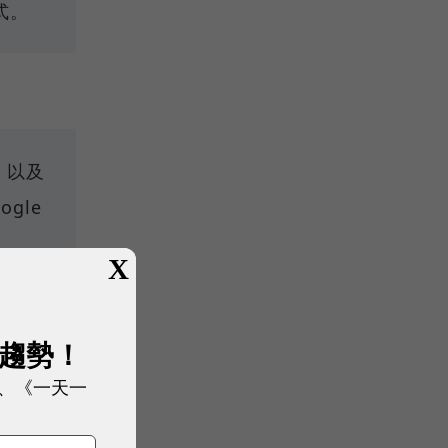
式。
，以及
gle
X
）
展趨勢！
VP等你角
、《一天一