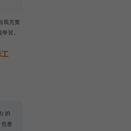
自我充實
我學習。
示工
) 的
，也會