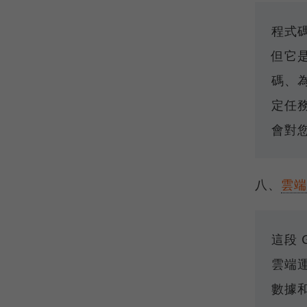
程式
但它
碼、
定任
會對
八、
雲端
這段 G
雲端
數據和