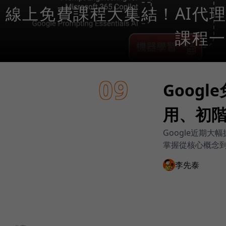
線上免費課程大集結！AI代
課程一
09
Goog
用、初
Google近期
掌握從核心概念
李先泰