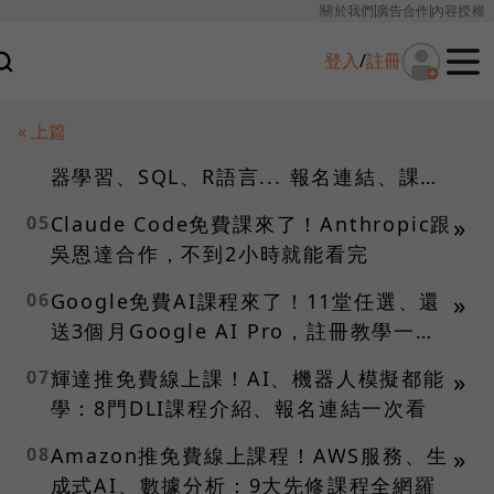
關於我們
廣告合作
內容授權
雲端服務...課程介紹、報名連結一次整理
登入
/
註冊
03
AI開發者必學！Anthropic推免費線上
»
課：MCP、API應用、雲端服務整合... 6
堂精選課一次看
« 上篇
04
史丹佛免費線上課精選！初學者也能上機
»
器學習、SQL、R語言... 報名連結、課程
介紹一次看
05
Claude Code免費課來了！Anthropic跟
»
吳恩達合作，不到2小時就能看完
06
Google免費AI課程來了！11堂任選、還
»
送3個月Google AI Pro，註冊教學一次
看
07
輝達推免費線上課！AI、機器人模擬都能
»
學：8門DLI課程介紹、報名連結一次看
08
Amazon推免費線上課程！AWS服務、生
»
成式AI、數據分析：9大先修課程全網羅