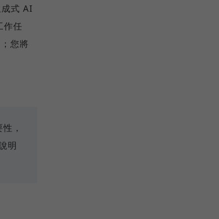
生成式 AI
工作任
果；您將
）
要性，
會說明