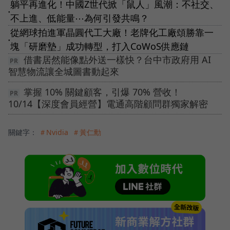
躺平再進化！中國Z世代掀「鼠人」風潮：不社交、
●
不上進、低能量⋯為何引發共鳴？
從網球拍進軍晶圓代工大廠！老牌化工廠頌勝靠一
●
塊「研磨墊」成功轉型，打入CoWoS供應鏈
借書居然能像點外送一樣快？台中市政府用 AI
智慧物流讓全城圖書動起來
掌握 10% 關鍵顧客，引爆 70% 營收！
10/14【深度會員經營】電通高階顧問群獨家解密
關鍵字：
＃Nvidia
＃黃仁勳