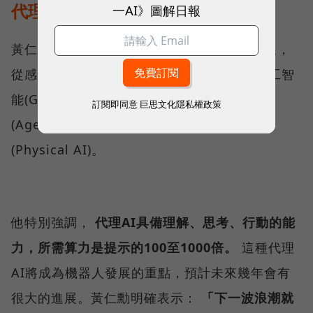
代理AI與實體AI發展趨勢
一AI》圖解日報
黃仁勳在演講中詳細闡述了AI技術的進化路線，
從感知人工智能(Perception AI)、生成式人工智
能(Generative AI)，到目前的代理人工智能
訂閱即同意
巨思文化隱私權政策
(Agentic AI)，並指向未來的物理人工智能
(Physical AI)。
他特別強調，
代理AI具備理解、思考、行動的能
力，所需算力是提示的100至1000倍。
這種代理
AI將成為機器人發展的重點，預計未來幾年會有
很大的進展。黃仁勳明確表示：
「下一波浪潮就