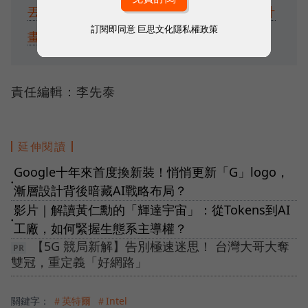
丟飯碗，陳立武實現首波「大瘦身」改革計
訂閱即同意
巨思文化隱私權政策
畫
責任編輯：李先泰
延伸閱讀
Google十年來首度換新裝！悄悄更新「G」logo，
●
漸層設計背後暗藏AI戰略布局？
影片｜解讀黃仁勳的「輝達宇宙」：從Tokens到AI
●
工廠，如何緊握生態系主導權？
【5G 競局新解】告別極速迷思！ 台灣大哥大奪
雙冠，重定義「好網路」
關鍵字：
＃英特爾
＃Intel