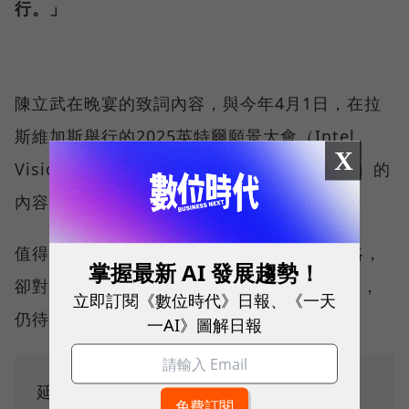
行。」
陳立武在晚宴的致詞內容，與今年4月1日，在拉
斯維加斯舉行的2025英特爾願景大會（Intel
X
Vision 2025）上（陳立武上任首場公開演講）的
內容如出一轍。
值得注意的是，對於Cadence來說有效的策略，
掌握最新 AI 發展趨勢！
卻對英特爾來說是新方向，因此新政是否奏效，
立即訂閱《數位時代》日報、《一天
仍待時間驗證。
一AI》圖解日報
延伸閱讀：
英特爾預計裁員20%！2.1萬人