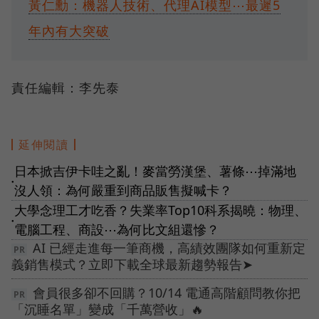
黃仁勳：機器人技術、代理AI模型⋯最遲5
年內有大突破
責任編輯：李先泰
延伸閱讀
日本掀吉伊卡哇之亂！麥當勞漢堡、薯條⋯掉滿地
●
沒人領：為何嚴重到商品販售擬喊卡？
大學念理工才吃香？失業率Top10科系揭曉：物理、
●
電腦工程、商設⋯為何比文組還慘？
AI 已經走進每一筆商機，高績效團隊如何重新定
義銷售模式？立即下載全球最新趨勢報告➤
會員很多卻不回購？10/14 電通高階顧問教你把
「沉睡名單」變成「千萬營收」🔥