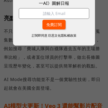
Astra甚至會在你有訊息說錯時即時指正。
一AI》圖解日報
亮點五：Deep Reseach模式
不只單純搜尋，還可以直接提供指令請它協助蒐
訂閱即同意
巨思文化隱私權政策
集數據，直接在搜尋結果頁面用圖表方式呈現，
例如搜尋「費城人隊與白襪隊過去五年的主場勝
率比較」，或者某位球員的打擊率，做出長條圖
呈現歷年變化，甚至可以提供簡單解析的觀點。
AI Mode搜尋功能並不是一個實驗性技術，即日
起就會在美國全面登場。
AI模型大更新！Veo 3 還能幫影片配音