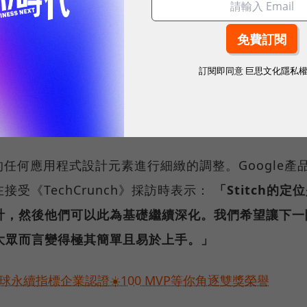
型以激發程式碼與介面的創意構思。儘管與市場上部分
產品相比，Stitch目前的功能較為精簡，但仍提供了豐富的
訂閱即同意
巨思文化隱私
設計成果直接匯出至知名的設計協作平台Figma，同時也
的整合開發環境(IDE)中進行後續的精修與調校。
成的任何應用程式設計元素進行細緻的調整。Google產
奇)在接受《TechCrunch》採訪時表示：
「Stitch的定
計，然後他們可以此為基礎繼續深化。我們希望讓下一
大眾而言變得極其簡單且易於上手。」
永續指標企業認證☀️100 MVP等你角逐雙獎榮譽