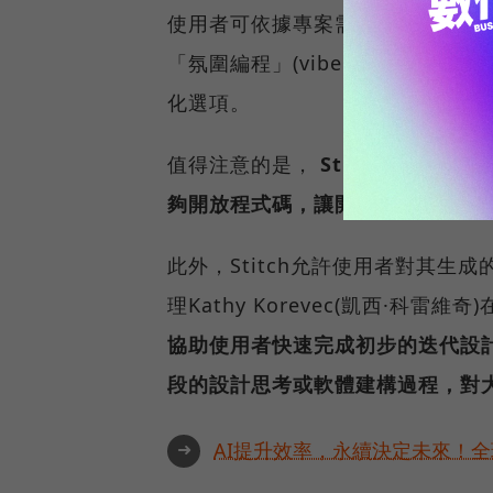
使用者可依據專案需求選擇不同模
「氛圍編程」(vibe coding)
化選項。
值得注意的是，
Stitch支援將
夠開放程式碼，讓開發者可以在慣用
此外，Stitch允許使用者對其生
理Kathy Korevec(凱西·科雷維
協助使用者快速完成初步的迭代設
段的設計思考或軟體建構過程，對
➜
AI提升效率，永續決定未來！全球