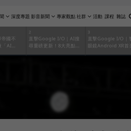
聞
深度專題
影音新聞
專家觀點
社群
活動
課程
雜誌
2
3
尋帝國不
直擊Google I/O｜AI搜
直擊Google I/O
繳「AI
尋重磅更新！8大亮點搶
眼鏡Android XR首
案券：用戶的
先看：虛擬試穿、代購票
相：合作潮牌Gentl
是一種搜尋
券，Veo 3 還懂配音
Monster，有望打
Meta？