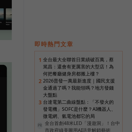
即時熱門文章
全台最大全聯首日業績破百萬，蔡
1
篤昌：還會有更厲害的大型店！為
何把餐廳健身房都搬上樓？
2026普發一萬最新進度｜國民支援
2
金通過了嗎？我能領嗎？地方發錢
大盤點
台達電第二曲線盤點：「不發火的
3
發電機」SOFC是什麼？AI機器人、
微電網、氫電池都它的局
全台首創48米LED「漫遊洞」！台中
PR
市政府綠美圖用AI語意解鎖藝術