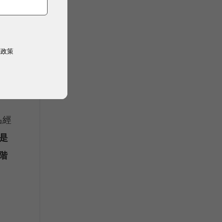
客製
權政策
能
品經
位是
階