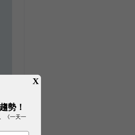
X
展趨勢！
、《一天一
援，