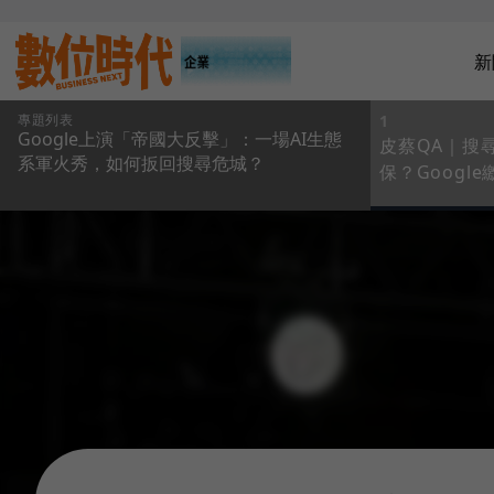
新
專題列表
1
Google上演「帝國大反擊」：一場AI生態
皮蔡QA｜搜
系軍火秀，如何扳回搜尋危城？
保？Google
Mode」答
每句話，都會