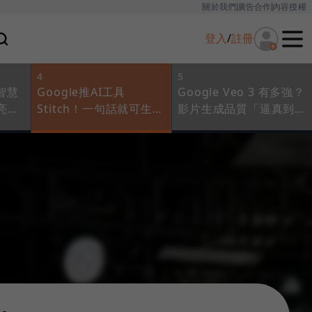
關於我們
廣告合作
內容授權
登入
/
註冊
4
5
｜智慧
Google推AI工具
Google Veo 3 有多強？
亮
Stitch！一句話就可生成
影片生成品質「逼真到令
e
UI設計：VibeCoding新
人不安」：懂配音的AI，
趴
利器，如何顛覆設計流
將翻轉影視產業？
程？