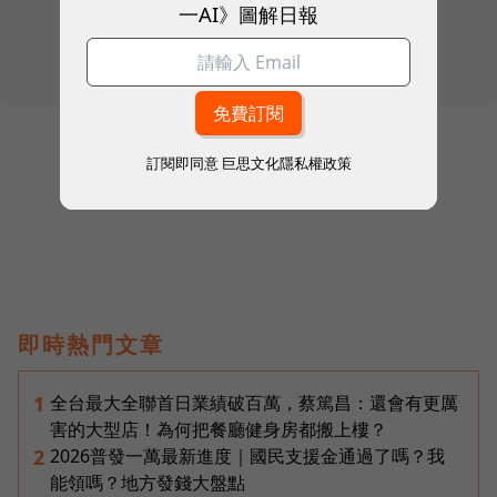
一AI》圖解日報
訂閱即同意
巨思文化隱私權政策
往下滑看下一篇文章
即時熱門文章
全台最大全聯首日業績破百萬，蔡篤昌：還會有更厲
1
害的大型店！為何把餐廳健身房都搬上樓？
2026普發一萬最新進度｜國民支援金通過了嗎？我
2
能領嗎？地方發錢大盤點