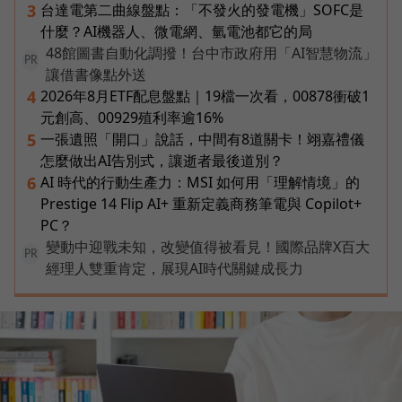
台達電第二曲線盤點：「不發火的發電機」SOFC是
3
什麼？AI機器人、微電網、氫電池都它的局
48館圖書自動化調撥！台中市政府用「AI智慧物流」
PR
讓借書像點外送
2026年8月ETF配息盤點｜19檔一次看，00878衝破1
4
元創高、00929殖利率逾16%
一張遺照「開口」說話，中間有8道關卡！翊嘉禮儀
5
怎麼做出AI告別式，讓逝者最後道別？
AI 時代的行動生產力：MSI 如何用「理解情境」的
6
Prestige 14 Flip AI+ 重新定義商務筆電與 Copilot+
PC？
變動中迎戰未知，改變值得被看見！國際品牌X百大
PR
經理人雙重肯定，展現AI時代關鍵成長力