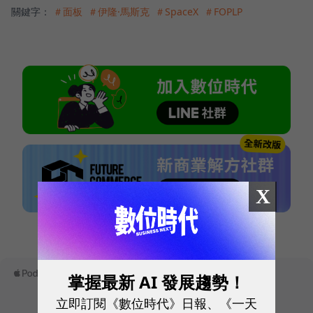
關鍵字：
＃面板
＃伊隆·馬斯克
＃SpaceX
＃FOPLP
X
本網站內容未經允許，不得轉載。
掌握最新 AI 發展趨勢！
立即訂閱《數位時代》日報、《一天