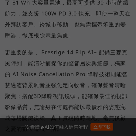
了 81 Wh 大容量電池，最高可提供 30 小時的續
航力，並支援 100W PD 3.0 快充。即使一整天在
外拜訪客戶、跨城市移動，也無需攜帶笨重的變
壓器，徹底根除電量焦慮。
更重要的是， Prestige 14 Flip AI+ 配備三麥克
風陣列，能清晰捕捉你的聲音層次與細節，獨家
的 AI Noise Cancellation Pro 降噪技術則能智
慧過濾背景雜音並強化定向收音，確保聲音清晰
聚焦；搭配3D降噪視訊鏡頭，能確保最佳的視訊
影像品質，無論身在何處都能以最優雅的姿態完
成每場關鍵決策，真正實現隨時隨地、毫無後顧
一次看懂🔥AI如何融入銷售流程
立即下載
之憂的數位遊牧生活。