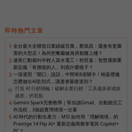
即時熱門文章
全台最大全聯首日業績破百萬，蔡篤昌：還會有更厲
1
害的大型店！為何把餐廳健身房都搬上樓？
連黃仁勳都叫年輕人當水電工！程世嘉：智慧通膨重
2
新定義「有價值的人」到底什麼樣子？
一張遺照「開口」說話，中間有8道關卡！翊嘉禮儀
3
怎麼做出AI告別式，讓逝者最後道別？
打造 AI 行銷飛輪！破解企業行銷「工具越多卻成效
PR
越差」的盲點
Gemini Spark完整教學｜幫你讀Gmail、自動跑完工
4
作流程，3個超實用情境一次看
AI 時代的行動生產力：MSI 如何用「理解情境」的
5
Prestige 14 Flip AI+ 重新定義商務筆電與 Copilot+
PC？