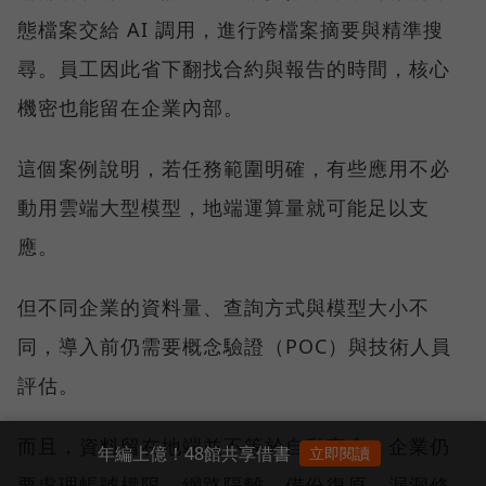
態檔案交給 AI 調用，進行跨檔案摘要與精準搜
尋。員工因此省下翻找合約與報告的時間，核心
機密也能留在企業內部。
這個案例說明，若任務範圍明確，有些應用不必
動用雲端大型模型，地端運算量就可能足以支
應。
但不同企業的資料量、查詢方式與模型大小不
同，導入前仍需要概念驗證（POC）與技術人員
評估。
而且，資料留在地端並不等於自動安全。企業仍
年編上億！48館共享借書
立即閱讀
要處理帳號權限、網路隔離、備份復原、漏洞修