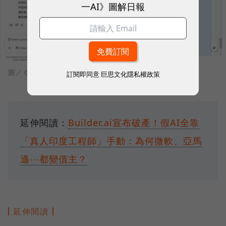
一AI》圖解日報
圖／ Gemini Canvas
訂閱即同意
巨思文化隱私權政策
延伸閱讀：
Builder.ai宣布破產！假AI全靠
「真人印度工程師」手動：為何微軟、亞馬
遜⋯都變債主？
延伸閱讀