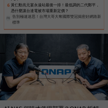
黃仁勳兆元宴永遠站最後一排！最低調的二代鄭平，
6
憑什麼讓台達電被市場重新定價？
告別極速迷思！台灣大哥大奪國際雙冠揭密好網路新
PR
標準