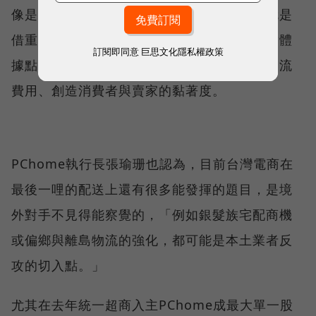
像是蝦皮在台遍地開花的店到店、智取店，就是
借重台灣消費者習慣的超商文化，廣設自有實體
訂閱即同意
巨思文化隱私權政策
據點。一方面提升取貨量能，又能減少委外物流
費用、創造消費者與賣家的黏著度。
PChome執行長張瑜珊也認為，目前台灣電商在
最後一哩的配送上還有很多能發揮的題目，是境
外對手不見得能察覺的，「例如銀髮族宅配商機
或偏鄉與離島物流的強化，都可能是本土業者反
攻的切入點。」
尤其在去年統一超商入主PChome成最大單一股