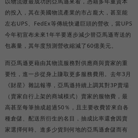
以物流做最成功的亞馬遜來看，憑藉多年重資本
的投入，其在美國物流產業的市占龐大，甚至能
左右UPS、FedEx等傳統快遞巨頭的營收，當UPS
今年初宣布未來1年半要逐步減少替亞馬遜寄送的
包裹量，其年度預測營收縮減了60億美元。
而亞馬遜更藉由其物流服務對供應商與賣家的重
要性，進一步從身上賺取更多服務費用。去年3月
《財星》雜誌報導，亞馬遜持續上調其對3P賣場
（賣家自行上架的商城模式）賣家的服物費，最
高甚至每筆抽成超過50％，且主要收費皆來自各
種倉儲、配送所衍生的名目，抽成比率還會因賣
家選擇何時、進多少貨到何地的亞馬遜倉儲而有