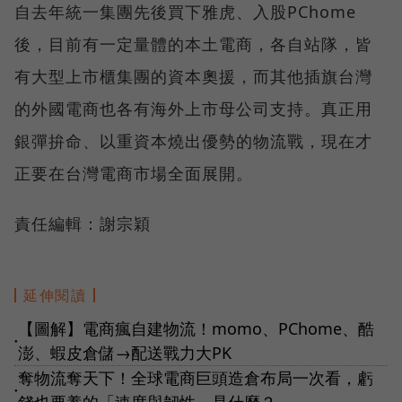
自去年統一集團先後買下雅虎、入股PChome
後，目前有一定量體的本土電商，各自站隊，皆
有大型上市櫃集團的資本奧援，而其他插旗台灣
的外國電商也各有海外上市母公司支持。真正用
銀彈拚命、以重資本燒出優勢的物流戰，現在才
正要在台灣電商市場全面展開。
責任編輯：謝宗穎
延伸閱讀
【圖解】電商瘋自建物流！momo、PChome、酷
●
澎、蝦皮倉儲→配送戰力大PK
奪物流奪天下！全球電商巨頭造倉布局一次看，虧
●
錢也要養的「速度與韌性」是什麼？