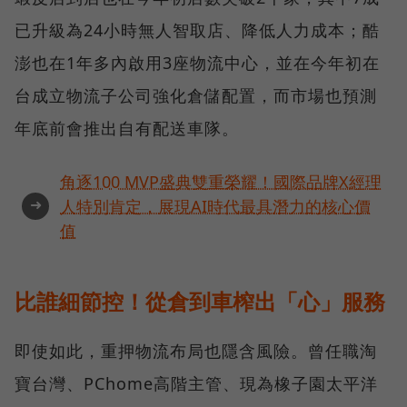
已升級為24小時無人智取店、降低人力成本；酷
澎也在1年多內啟用3座物流中心，並在今年初在
台成立物流子公司強化倉儲配置，而市場也預測
年底前會推出自有配送車隊。
角逐100 MVP盛典雙重榮耀！國際品牌X經理
➜
人特別肯定，展現AI時代最具潛力的核心價
值
比誰細節控！從倉到車榨出「心」服務
即使如此，重押物流布局也隱含風險。曾任職淘
寶台灣、PChome高階主管、現為橡子園太平洋