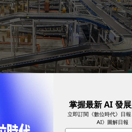
的電商倉儲。
圖／ 蔡仁譯攝影
掌握最新 AI 發
立即訂閱《數位時代》日報
全自動2戰法
AI》圖解日報