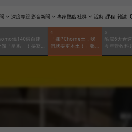
聞
深度專題
影音新聞
專家觀點
社群
活動
課程
雜誌
4
5
momo燒140億自建
「嫌PChome土，我
酷澎6大倉
倉儲「星系」！拚寫
們就要更本土！」張
今年營收料
獨占神話：從零開始
瑜珊挾統一座標之力
PChome
才能極致高效
孵新商機，要把物流
「物流極客
錢坑變前瞻
魔法