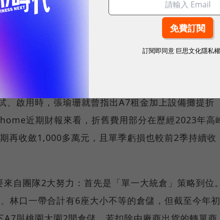
2018至2021年間，每年營收增長超過10％，原先預期
北2座物流中心總和的大倉庫，能順利支應公司未來成
啟用之際，PChome卻因疫後紅利消退、本土與境外
訂閱即同意
巨思文化隱私
86億元，一路衰退至2024年376億元，原以為的王牌
測試、啟用時，張瑜珊就曾指出A7租金加上設備攤提折
Chome近期財報來看，折舊費用部分在歷經2023年高
期再收斂1,000多萬元，且單季虧損也較前2季持續收
要來自團隊2大努力：首先是「單一大統倉」策略到位
在桃園、林口一帶合計有6座大小不等的倉儲，但截至今年
剩下A7與桃園大園2間倉儲。若扣除由廠商出貨的轉單商