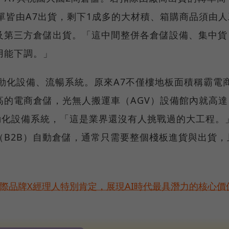
訂單皆由A7出貨，剩下1成多的大材積、箱購商品須由人
及第三方倉儲出貨。「這中間整併各倉儲設備、集中貨
用能下調。」
動化設備、流暢系統。原來A7不僅樓地板面積稱霸電
高的電商倉儲，光無人搬運車（AGV）設備館內就高達
動化設備系統，「這是業界還沒有人挑戰過的大工程。
（B2B）自動倉儲，通常只需要整個棧板進貨與出貨，
！國際品牌X經理人特別肯定，展現AI時代最具潛力的核心價