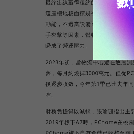
最終出線贏得租約的PChome，在
這座樓地板面積幾乎是富邦媒南、
動能，不過當設備逐步建置完、迎來
手夾擊等因素，營收從2021年的4
瞬成了營運壓力。
2023年初，當物流中心還在逐層
舊，每月約燒掉3000萬元。但從P
後逐步收斂，今年第1季已比去年同
窄。
財務負擔得以減輕，張瑜珊指出主
2019年標下A7時，PChome
PChome旗下自有倉儲已收整至