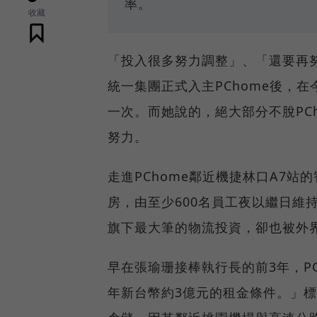
率。
收藏
「投入很多努力調整」、「還要再努
統一集團正式入主PChome後，
一次。而她說的，絕大部分不脫PC
努力。
走進PChome鄰近機捷林口A7站
房，由至少600名員工夜以繼日維持
旗下最大筆的物流投資，卻也被外界
早在張瑜珊接棒執行長的前3年，PCh
年新台幣約3億元的租金條件。」