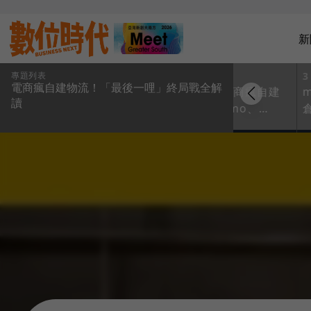
新
專題列表
1
2
3
電商瘋自建物流！「最後一哩」終局戰全解
【圖解】電商決戰
【圖解】電商瘋自建
讀
「最後1哩」！重押物
物流！momo、
流捍營收，拚雙百目
PChome、酷澎、蝦
標：配達率100％＋品
皮倉儲→配送戰力大
項百萬種
PK