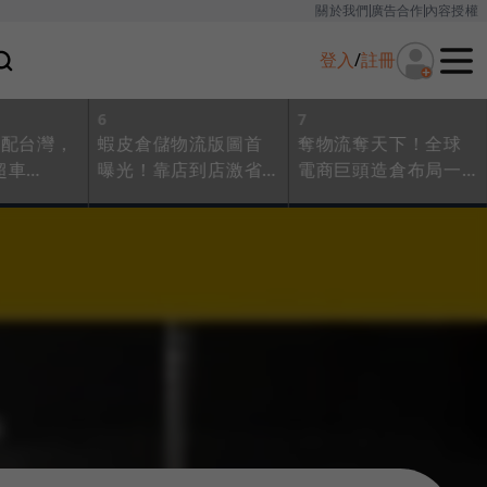
關於我們
廣告合作
內容授權
登入
/
註冊
6
7
速配台灣，
蝦皮倉儲物流版圖首
奪物流奪天下！全球
超車
曝光！靠店到店激省
電商巨頭造倉布局一
！拆解韓國
「60億元運費」，2千
次看，虧錢也要養的
」的精算
間店取門市緊追統
「速度與韌性」是什
一、全家
麼？