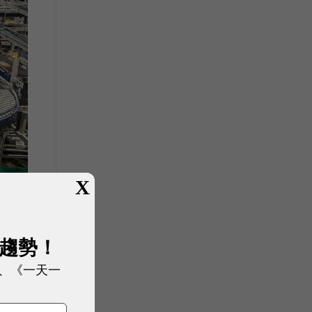
X
展趨勢！
、《一天一