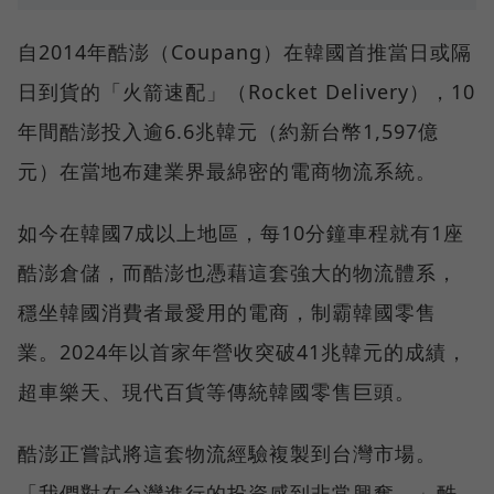
自2014年酷澎（Coupang）在韓國首推當日或隔
日到貨的「火箭速配」（Rocket Delivery），10
年間酷澎投入逾6.6兆韓元（約新台幣1,597億
元）在當地布建業界最綿密的電商物流系統。
如今在韓國7成以上地區，每10分鐘車程就有1座
酷澎倉儲，而酷澎也憑藉這套強大的物流體系，
穩坐韓國消費者最愛用的電商，制霸韓國零售
業。2024年以首家年營收突破41兆韓元的成績，
超車樂天、現代百貨等傳統韓國零售巨頭。
酷澎正嘗試將這套物流經驗複製到台灣市場。
「我們對在台灣進行的投資感到非常興奮。」酷