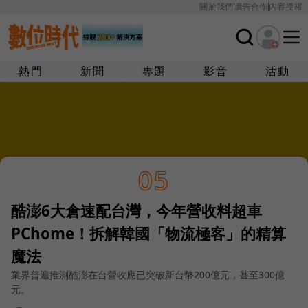
關於我們
廣告合作
內容授權
熱門
新聞
專題
影音
活動
05
酷澎6大倉速配台灣，今年營收料超車
PChome！拆解韓國「物流極客」的精算
魔法
業界普遍推測酷澎在台營收應已突破新台幣200億元，甚至300億
元。