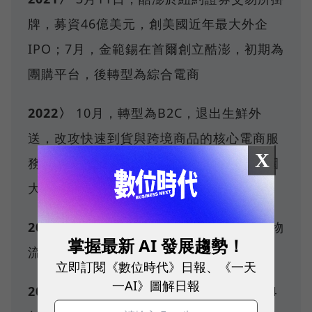
牌，募資46億美元，創美國近年最大外企
IPO；7月，金範錫在首爾創立酷澎，初期為
團購平台，後轉型為綜合電商
2022〉
10月，轉型為B2C，退出生鮮外
送，改攻快速到貨與跨境商品的核心電商服
X
務；下半年，首座物流中心啟用，位於桃園
大園，作為台灣營運的物流起點
2023〉
11月，啟用第2座規模更大的桃園物
掌握最新 AI 發展趨勢！
流中心，配合日益擴張的訂單與商品量
立即訂閱《數位時代》日報、《一天
一AI》圖解日報
2024〉
在台3度增資，自2023年底到2024