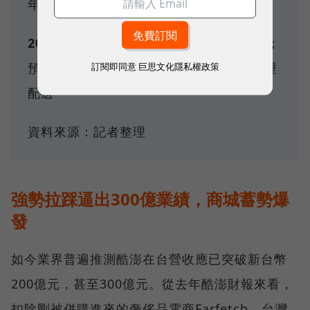
年底間，累計超過新台幣105億元
2025〉
2月，設立本地法人「火箭物流」；
預計年底前組建自有配送車隊強化最後一哩
訂閱即同意
巨思文化隱私權政策
配送
資料來源：記者整理
強勢拉踩逼出300億業績，商城蓄勢爆
發
如今業界普遍推測酷澎在台營收應已突破新台幣
200億元，甚至300億元。從去年酷澎財報來看，
扣除剛被併購進來的奢侈品電商Farfetch，台灣