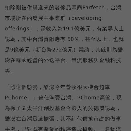
扣除剛被併購進來的奢侈品電商Farfetch，台灣
市場所在的發展中事業群（developing
offerings），淨收入為19.1億美元，有業界人士
認為，其中台灣貢獻應有 50％，甚至以上，也就
是9億美元（新台幣272億元）業績，其餘則為酷
澎在韓國經營的外送平台、串流服務與金融科技
等。
「照這個態勢，酷澎今年營收很大機會超車
PChome。」曾任淘寶台灣、PChome高管，現
為橡子園太平洋創投基金合夥人的吳德威認為，
酷澎在台灣迅速擴張，其不計代價搶市占的做事
手腕，已對既有產業的秩序造成擾動。一名物流