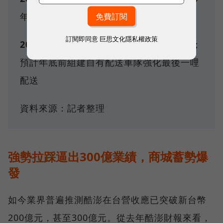
年底間，累計超過新台幣105億元
訂閱即同意
巨思文化隱私權政策
2025〉
2月，設立本地法人「火箭物流」；
預計年底前組建自有配送車隊強化最後一哩
配送
資料來源：記者整理
強勢拉踩逼出300億業績，商城蓄勢爆
發
如今業界普遍推測酷澎在台營收應已突破新台幣
200億元，甚至300億元。從去年酷澎財報來看，