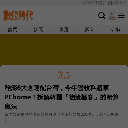
關於我們
廣告合作
內容授權
熱門
新聞
專題
影音
活動
05
酷澎6大倉速配台灣，今年營收料超車
PChome！拆解韓國「物流極客」的精算
魔法
業界普遍推測酷澎在台營收應已突破新台幣200億元，甚至300億
元。