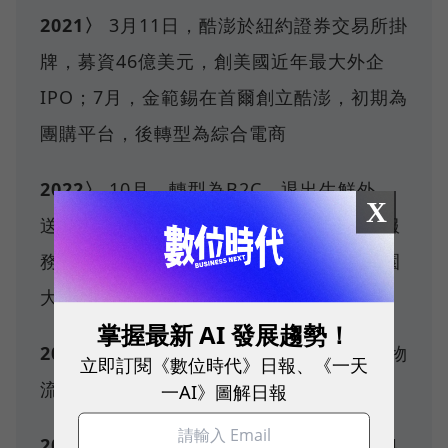
2021〉
3月11日，酷澎於紐約證券交易所掛
牌，募資46億美元，創美國近年最大外企
IPO；7月，金範錫在首爾創立酷澎，初期為
團購平台，後轉型為綜合電商
2022〉
10月，轉型為B2C，退出生鮮外
X
送，改攻快速到貨與跨境商品的核心電商服
務；下半年，首座物流中心啟用，位於桃園
大園，作為台灣營運的物流起點
掌握最新 AI 發展趨勢！
2023〉
11月，啟用第2座規模更大的桃園物
立即訂閱《數位時代》日報、《一天
流中心，配合日益擴張的訂單與商品量
一AI》圖解日報
2024〉
在台3度增資，自2023年底到2024