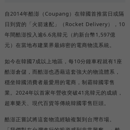
自2014年酷澎（Coupang）在韓國首推當日或隔
日到貨的「火箭速配」（Rocket Delivery），10
年間酷澎投入逾6.6兆韓元（約新台幣1,597億
元）在當地布建業界最綿密的電商物流系統。
如今在韓國7成以上地區，每10分鐘車程就有1座
酷澎倉儲，而酷澎也憑藉這套強大的物流體系，
穩坐韓國消費者最愛用的電商，制霸韓國零售
業。2024年以首家年營收突破41兆韓元的成績，
超車樂天、現代百貨等傳統韓國零售巨頭。
酷澎正嘗試將這套物流經驗複製到台灣市場。
「我們對在台灣進行的投資感到非常興奮。」酷