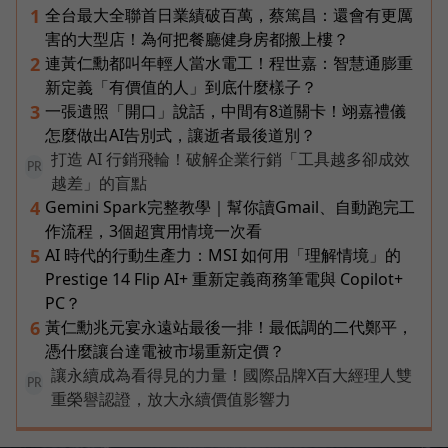
全台最大全聯首日業績破百萬，蔡篤昌：還會有更厲
1
害的大型店！為何把餐廳健身房都搬上樓？
連黃仁勳都叫年輕人當水電工！程世嘉：智慧通膨重
2
新定義「有價值的人」到底什麼樣子？
一張遺照「開口」說話，中間有8道關卡！翊嘉禮儀
3
怎麼做出AI告別式，讓逝者最後道別？
打造 AI 行銷飛輪！破解企業行銷「工具越多卻成效
PR
越差」的盲點
Gemini Spark完整教學｜幫你讀Gmail、自動跑完工
4
作流程，3個超實用情境一次看
AI 時代的行動生產力：MSI 如何用「理解情境」的
5
Prestige 14 Flip AI+ 重新定義商務筆電與 Copilot+
PC？
黃仁勳兆元宴永遠站最後一排！最低調的二代鄭平，
6
憑什麼讓台達電被市場重新定價？
讓永續成為看得見的力量！國際品牌X百大經理人雙
PR
重榮譽認證，放大永續價值影響力