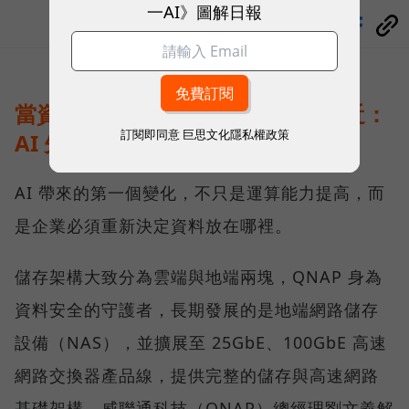
一AI》圖解日報
分享
當資料不能離開企業，運算就得靠近：
訂閱即同意
巨思文化隱私權政策
AI 先改寫儲存架構
AI 帶來的第一個變化，不只是運算能力提高，而
是企業必須重新決定資料放在哪裡。
儲存架構大致分為雲端與地端兩塊，QNAP 身為
資料安全的守護者，長期發展的是地端網路儲存
設備（NAS），並擴展至 25GbE、100GbE 高速
網路交換器產品線，提供完整的儲存與高速網路
基礎架構。威聯通科技（QNAP）總經理劉文義解