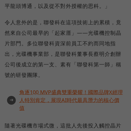
平龍頭博通，以及從不對外授權的思科。」
令人意外的是，聯發科在這項技術上的累積，竟
然來自公司最早的「起家厝」——光碟機控制晶
片部門。多位聯發科資深前員工不約而同地指
出，光碟機事業部，是聯發科董事長蔡明介創辦
公司後成立的第一支、素有「聯發科第一師」稱
號的研發團隊。
角逐100 MVP盛典雙重榮耀！國際品牌X經理
➜
人特別肯定，展現AI時代最具潛力的核心價
值
隨著光碟機市場式微，這批人先後投入觸控晶片