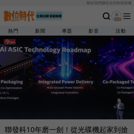
關於我們
廣告合作
內容授權
熱門
新聞
專題
影音
活動
聯發科10年磨一劍！從光碟機起家到搶