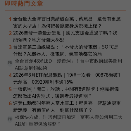
即時熱門文章
全台最大全聯首日業績破百萬，蔡篤昌：還會有更厲
1
害的大型店！為何把餐廳健身房都搬上樓？
2026普發一萬最新進度｜國民支援金通過了嗎？我
2
能領嗎？地方發錢大盤點
台達電第二曲線盤點：「不發火的發電機」SOFC是
3
什麼？AI機器人、微電網、氫電池都它的局
全台首創48米LED「漫遊洞」！台中市政府綠美圖用
PR
AI語意解鎖藝術
2026年8月ETF配息盤點｜19檔一次看，00878衝破1
4
元創高、00929殖利率逾16%
一張遺照「開口」說話，中間有8道關卡！翊嘉禮儀
5
怎麼做出AI告別式，讓逝者最後道別？
連黃仁勳都叫年輕人當水電工！程世嘉：智慧通膨重
6
新定義「有價值的人」到底什麼樣子？
核保快六成、理賠判讀再加速！富邦人壽如何用三大
PR
AI助理重塑保險服務？