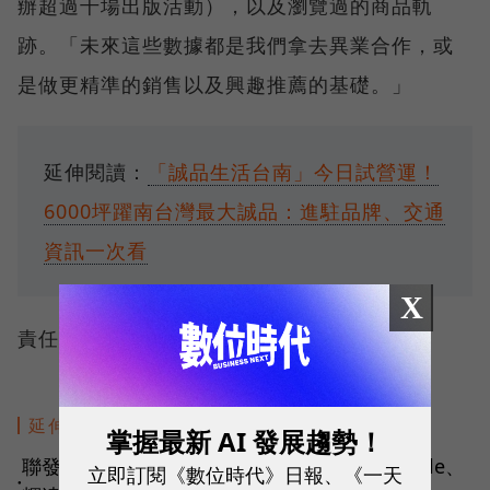
辦超過千場出版活動），以及瀏覽過的商品軌
跡。「未來這些數據都是我們拿去異業合作，或
是做更精準的銷售以及興趣推薦的基礎。」
延伸閱讀：
「誠品生活台南」今日試營運！
6000坪躍南台灣最大誠品：進駐品牌、交通
資訊一次看
X
責任編輯：李先泰
延伸閱讀
掌握最新 AI 發展趨勢！
聯發科10年磨一劍！從光碟機起家到搶下Google、
立即訂閱《數位時代》日報、《一天
●