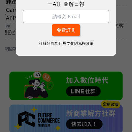
輝達訂單，背後SerDes技術是什麼？
一AI》圖解日報
Game Center成時代眼淚！蘋果推「遊戲專用
●
APP」整合玩家收藏庫，要跟Switch 2打對台？
【5G 競局新解】告別極速迷思！ 台灣大哥大奪
雙冠，重定義「好網路」
訂閱即同意
巨思文化隱私權政策
關鍵字：
＃零售業
＃新零售
＃誠品生活