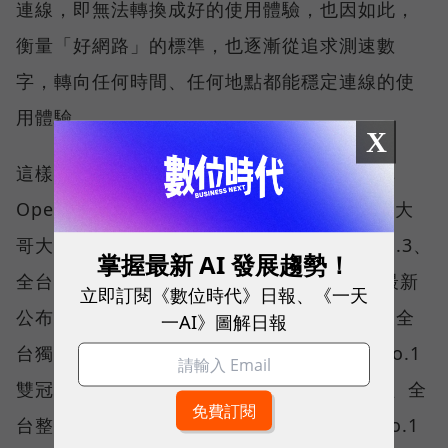
連線，即無法轉換成好的使用體驗，也因如此，
衡量「好網路」的標準，也逐漸從追求測速數
字，轉向任何時間、任何地點都能穩定連線的使
用體驗。
X
這樣的轉變，也反映在國際權威網路分析機構
Opensignal 公布的評比結果。今年初，台灣大
哥大不僅率先奪下「 4G／5G 在線率全球 No.3、
掌握最新 AI 發展趨勢！
全台 No.1 」國際級榮譽，在 Opensignal 最新
立即訂閱《數位時代》日報、《一天
公布的台灣行動網路體驗報告中，更一舉斬獲全
一AI》圖解日報
台獨有的「可靠性體驗」與「品質一致性」No.1
雙冠王，同時，包辦全台整體影音體驗 No.1、全
台整體語音體驗 No.1、全台 5G 語音體驗 No.1