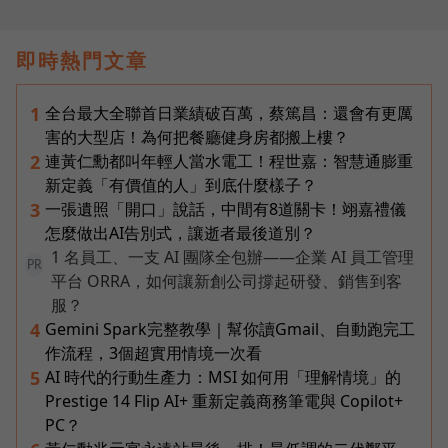
即時熱門文章
全台最大全聯首日業績破百萬，蔡篤昌：還會有更厲
1
害的大型店！為何把餐廳健身房都搬上樓？
連黃仁勳都叫年輕人當水電工！程世嘉：智慧通膨重
2
新定義「有價值的人」到底什麼樣子？
一張遺照「開口」說話，中間有8道關卡！翊嘉禮儀
3
怎麼做出AI告別式，讓逝者最後道別？
1 名員工、一支 AI 團隊全包辦——企業 AI 員工管理
PR
平台 ORRA，如何讓新創公司撐起研發、銷售到客
服？
Gemini Spark完整教學｜幫你讀Gmail、自動跑完工
4
作流程，3個超實用情境一次看
AI 時代的行動生產力：MSI 如何用「理解情境」的
5
Prestige 14 Flip AI+ 重新定義商務筆電與 Copilot+
PC？