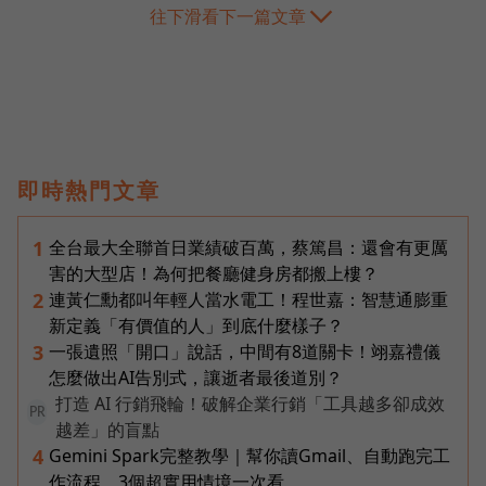
往下滑看下一篇文章
即時熱門文章
全台最大全聯首日業績破百萬，蔡篤昌：還會有更厲
1
害的大型店！為何把餐廳健身房都搬上樓？
連黃仁勳都叫年輕人當水電工！程世嘉：智慧通膨重
2
新定義「有價值的人」到底什麼樣子？
一張遺照「開口」說話，中間有8道關卡！翊嘉禮儀
3
怎麼做出AI告別式，讓逝者最後道別？
打造 AI 行銷飛輪！破解企業行銷「工具越多卻成效
PR
越差」的盲點
Gemini Spark完整教學｜幫你讀Gmail、自動跑完工
4
作流程，3個超實用情境一次看