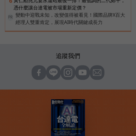
黃仁勳兆元宴永遠站最後一排！最低調的二代鄭平，
6
憑什麼讓台達電被市場重新定價？
變動中迎戰未知，改變值得被看見！國際品牌X百大
PR
經理人雙重肯定，展現AI時代關鍵成長力
追蹤我們