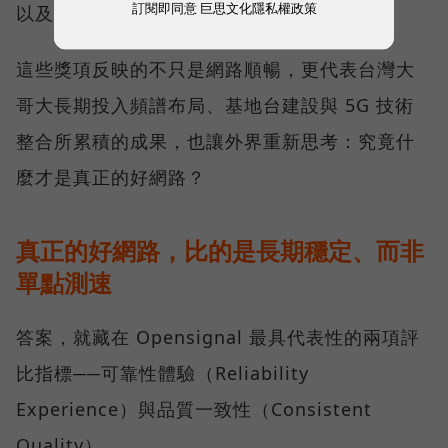
訂閱即同意
巨思文化隱私權政策
以及全台網路在線率 No.1 多項榮譽。
這些獎項反映的不只是網路順暢，更代表台灣大
哥大長期投入頻譜布局、基地台建設與 5G 技術
整合所累積的成果，也讓外界重新思考：究竟什
麼才是真正的好網路？
真正的好網路，比的是長期穩定、而非
單點測速
答案，就藏在 Opensignal 最具代表性的兩項評
比指標──可靠性體驗（Reliability
Experience）與品質一致性（Consistent
Quality）。