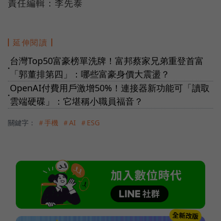
責任編輯：李先泰
延伸閱讀
台灣Top50富豪榜單洗牌！富邦蔡家兄弟重登首富
●
「郭董排第四」：哪些富豪身價大震盪？
OpenAI付費用戶激增50%！連接器新功能可「讀取
●
雲端硬碟」：它堪稱小職員福音？
關鍵字：
＃手機
＃AI
＃ESG