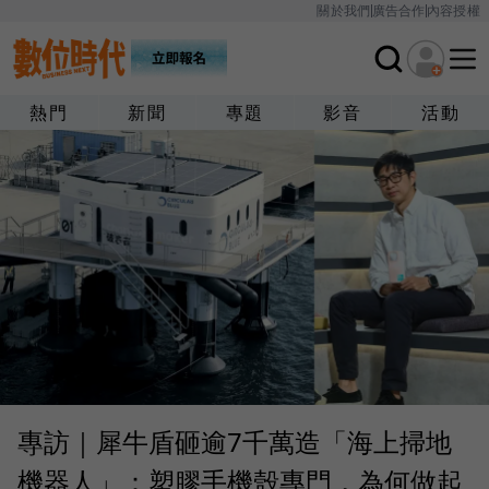
關於我們
廣告合作
內容授權
熱門
新聞
專題
影音
活動
專訪｜犀牛盾砸逾7千萬造「海上掃地
機器人」：塑膠手機殼專門，為何做起