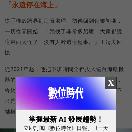
「永遠停在海上」
從手機殼跨界到海廢處理，彷彿回到創業初期，
一切從零開始，「我找了非常多船廠，大家都說
這東西太怪了，沒有人幹過這種事。」王靖夫回
憶。
從2021年起，他把下班時間全都投入這台海廢機
器的開發和設計，一間間拜訪、拜託船廠幫忙，
X
終於有船廠被誠意打動，願意點頭加入專案，不
只是代工，更是專業技術顧問，從設計、模擬、
結構，一層層協助計畫落實。
掌握最新 AI 發展趨勢！
立即訂閱《數位時代》日報、《一天