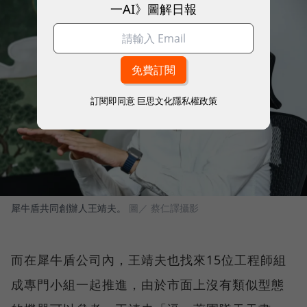
一AI》圖解日報
訂閱即同意
巨思文化隱私權政策
犀牛盾共同創辦人王靖夫。
圖／ 蔡仁譯攝影
而在犀牛盾公司內，王靖夫也找來15位工程師組
成專門小組一起推進，由於市面上沒有類似型態