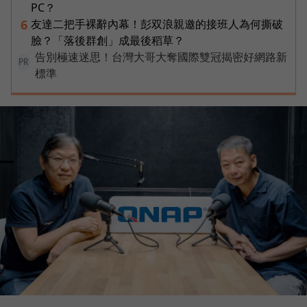
PC？
友達二把手裸辭內幕！彭双浪親邀的接班人為何撕破
6
臉？「落後群創」成最後稻草？
告別極速迷思！台灣大哥大奪國際雙冠揭密好網路新
PR
標準