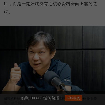
用，而是一開始就沒有把核心資料全面上雲的選
項。
挑戰100 MVP雙獎榮耀！
立即報獎
威聯通科技（QNAP）總經理暨威強電集團（IEI）董事長 劉文義
圖／ 數位時代