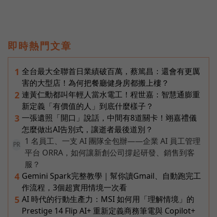
即時熱門文章
全台最大全聯首日業績破百萬，蔡篤昌：還會有更厲
1
害的大型店！為何把餐廳健身房都搬上樓？
連黃仁勳都叫年輕人當水電工！程世嘉：智慧通膨重
2
新定義「有價值的人」到底什麼樣子？
一張遺照「開口」說話，中間有8道關卡！翊嘉禮儀
3
怎麼做出AI告別式，讓逝者最後道別？
1 名員工、一支 AI 團隊全包辦——企業 AI 員工管理
PR
平台 ORRA，如何讓新創公司撐起研發、銷售到客
服？
Gemini Spark完整教學｜幫你讀Gmail、自動跑完工
4
作流程，3個超實用情境一次看
AI 時代的行動生產力：MSI 如何用「理解情境」的
5
Prestige 14 Flip AI+ 重新定義商務筆電與 Copilot+