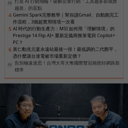
打造 AI 行銷飛輪！破解企業行銷「工具越多卻成效
PR
越差」的盲點
Gemini Spark完整教學｜幫你讀Gmail、自動跑完工
4
作流程，3個超實用情境一次看
AI 時代的行動生產力：MSI 如何用「理解情境」的
5
Prestige 14 Flip AI+ 重新定義商務筆電與 Copilot+
PC？
黃仁勳兆元宴永遠站最後一排！最低調的二代鄭平，
6
憑什麼讓台達電被市場重新定價？
告別極速迷思！台灣大哥大奪國際雙冠揭密好網路新
PR
標準