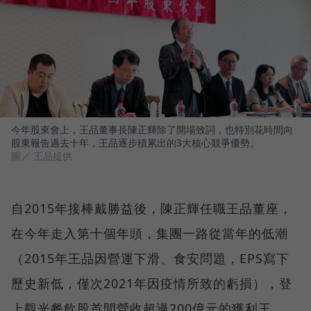
今年股東會上，王品董事長陳正輝除了開場致詞，也特別花時間向
股東報告過去十年，王品逐步積累出的3大核心競爭優勢。
圖／ 王品提供
自2015年接棒戴勝益後，陳正輝任職王品董座，
在今年走入第十個年頭，集團一路從當年的低潮
（2015年王品因營運下滑、食安問題，EPS寫下
歷史新低，僅次2021年因疫情所致的虧損），登
上觀光餐飲股首間營收超過200億元的獲利王。