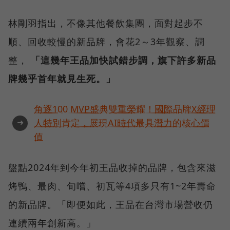
林剛羽指出，不像其他餐飲集團，面對起步不
順、回收較慢的新品牌，會花2～3年觀察、調
整，
「這幾年王品加快試錯步調，旗下許多新品
牌幾乎首年就見生死。」
角逐100 MVP盛典雙重榮耀！國際品牌X經理
➜
人特別肯定，展現AI時代最具潛力的核心價
值
盤點2024年到今年初王品收掉的品牌，包含來滋
烤鴨、最肉、旬嚐、初瓦等4項多只有1~2年壽命
的新品牌。「即便如此，王品在台灣市場營收仍
連續兩年創新高。」