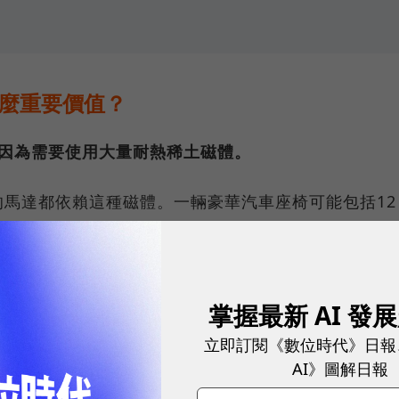
什麼重要價值？
，因為需要使用大量耐熱稀土磁體。
馬達都依賴這種磁體。一輛豪華汽車座椅可能包括12
；而電動車用於驅動的電機，也需要用到這7種稀土。
球永續指標企業認證☀️100 MVP等你角逐雙獎榮譽
掌握最新 AI 發
、機器人、海上風力渦輪機和各種軍事硬體的製造，也
立即訂閱《數位時代》日報
AI》圖解日報
的稀土磁體約占全球供應量的90%。