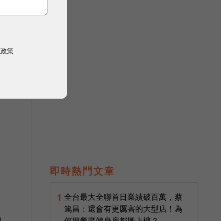
權政策
即時熱門文章
全台最大全聯首日業績破百萬，蔡
1
篤昌：還會有更厲害的大型店！為
何把餐廳健身房都搬上樓？