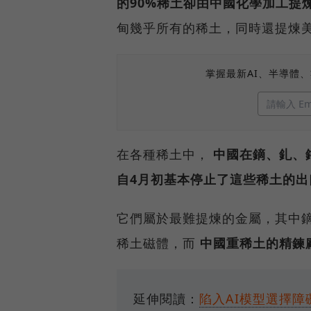
的90%稀土卻由中國化學加工提
甸幾乎所有的稀土，同時還提煉
掌握最新AI、半導體
在各種稀土中，
中國在鏑、釓、
自4月初基本停止了這些稀土的出
它們屬於最難提煉的金屬，其中
稀土磁體，而
中國重稀土的精鍊廠
延伸閱讀：
陷入AI模型選擇障