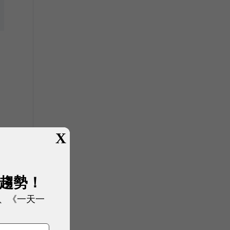
X
展趨勢！
、《一天一