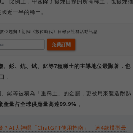
煉。
比例上，中國除了提煉自採的所有稀土，也提煉
美國近一半的稀土。
、數位趨勢！訂閱《數位時代》日報及社群活動訊息
鑥、釤、鈧、鋱、釔等7種稀土的主導地位最顯著，也
口
。
鏑、鋱等被稱為「重稀土」的金屬，更被用來製造耐熱
產量占全球供應量高達99.9%
。
礙？AI大神曬「ChatGPT使用指南」：這4款模型最