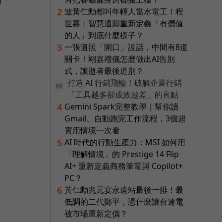
用
連黃仁勳都叫年輕人當水電工！程
2
世嘉：智慧通膨重新定義「有價值
的人」到底什麼樣子？
一張遺照「開口」說話，中間有8道
3
關卡！翊嘉禮儀怎麼做出AI告別
式，讓逝者最後道別？
打造 AI 行銷飛輪！破解企業行銷
PR
「工具越多卻成效越差」的盲點
Gemini Spark完整教學｜幫你讀
4
Gmail、自動跑完工作流程，3個超
實用情境一次看
AI 時代的行動生產力：MSI 如何用
5
「理解情境」的 Prestige 14 Flip
AI+ 重新定義商務筆電與 Copilot+
PC？
黃仁勳兆元宴永遠站最後一排！最
6
低調的二代鄭平，憑什麼讓台達電
被市場重新定價？