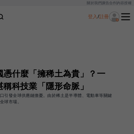
關於我們
廣告合作
內容授權
登入
/
註冊
國憑什麼「擁稀土為貴」？一
堪稱科技業「隱形命脈」
出口引發全球供應鏈擔憂。由於稀土是半導體、電動車等關鍵
全球市場。