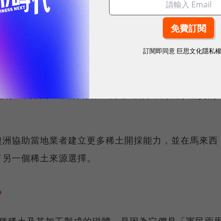
有上述磁體，整個汽車裝配廠可能被迫關閉，甚至導致
而在目前，中國幾乎停止出售所有的耐熱磁體。
訂閱即同意
巨思文化隱私
嗎？
國曾停止向日本出口所有稀土長達2個月，對幾乎斷貨的
澳洲協助當地業者建立更多稀土開採能力，並在馬來西
了另一個稀土來源選擇。
？