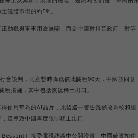
7種稀土及其加工製成的磁體，是因為它們是「軍民兩
土磁體市場的約5%。
真正動機與軍事用途無關，而是中國對川普政府「對等
舉行會談判，同意暫時降低彼此關稅90天，中國並同意
非關稅措施，其中包括恢復稀土出口。
得使用華為的AI晶片，此後這一警告雖然改為較和緩
導，這導致中國再度限制稀土出口。
t Bessent）接受電視訪談中公開證實，中國確實扣住