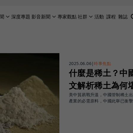
聞
深度專題
影音新聞
專家觀點
社群
活動
課程
雜誌
2025.06.06
|
時事焦點
什麼是稀土？中
文解析稀土為何
美中貿易戰升溫，中國管制稀土
產業的必需原料，中國此舉已衝擊