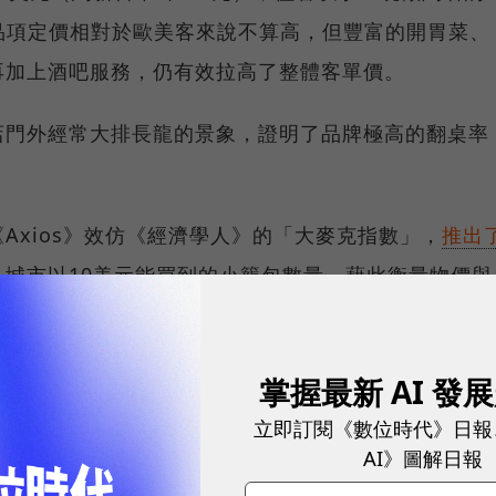
) 等單點品項定價相對於歐美客來說不算高，但豐富的開胃菜、
再加上酒吧服務，仍有效拉高了整體客單價。
店門外經常大排長龍的景象，證明了品牌極高的翻桌率
。
Axios》效仿《經濟學人》的「大麥克指數」，
推出
各城市以10美元能買到的小籠包數量，藉此衡量物價與
城市可購買的小籠包數量如下：
掌握最新 AI 發
立即訂閱《數位時代》日報
球永續指標企業認證☀️100 MVP等你角逐雙獎榮譽
AI》圖解日報