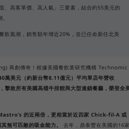
面、高客單價、高人氣」三要素，結合約55美元的
潮。
餐飲風潮，銷售額年增近20%，並已任命新任北美
Fung) 再創傳奇！根據美國餐飲業研究機構 Technomic
40萬美元（約新台幣8.11億元）平均單店年營收
e, AUV)，擊敗所有美國高檔牛排館與大型連鎖餐廳，榮登全
ro’s 的近兩倍，更相當於近四家 Chick-fil-A 或
顯其無可匹敵的吸金能力。
去年，鼎泰豐在美國的16