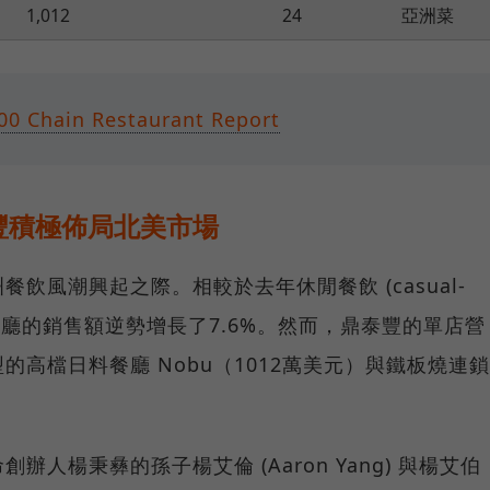
1,012
24
亞洲菜
00 Chain Restaurant Report
豐積極佈局北美市場
飲風潮興起之際。相較於去年休閒餐飲 (casual-
鎖餐廳的銷售額逆勢增長了7.6%。然而，鼎泰豐的單店營
高檔日料餐廳 Nobu（1012萬美元）與鐵板燒連鎖
人楊秉彝的孫子楊艾倫 (Aaron Yang) 與楊艾伯