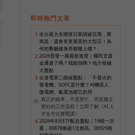
即時熱門文章
全台最大全聯首日業績破百萬，蔡
1
篤昌：還會有更厲害的大型店！為
何把餐廳健身房都搬上樓？
2026普發一萬最新進度｜國民支援
2
金通過了嗎？我能領嗎？地方發錢
大盤點
台達電第二曲線盤點：「不發火的
3
發電機」SOFC是什麼？AI機器人、
微電網、氫電池都它的局
真正的效率，不是更忙，而是建立
PR
更好的工作流程！立即了解《AI 人
才全方位實戰課》
2026年8月ETF配息盤點｜19檔一次
4
看，00878衝破1元創高、00929殖