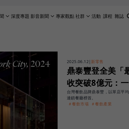
聞
深度專題
影音新聞
專家觀點
社群
活動
課程
雜誌
2025.06.12
|
新零售
鼎泰豐登全美「
收突破8億元：
台灣餐飲品牌鼎泰豐，以單店平均
連鎖餐廳榜首。
＃餐飲市場
＃餐飲產業