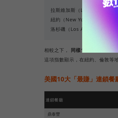
拉斯維加斯（Las Vegas）：4
紐約（New York）：5.4顆
洛杉磯（Los Angeles）：5.7
相較之下，
同樣10美元在台北可
這項指數顯示，在紐約、倫敦等
美國10大「最賺」連鎖餐
連鎖餐廳
鼎泰豐