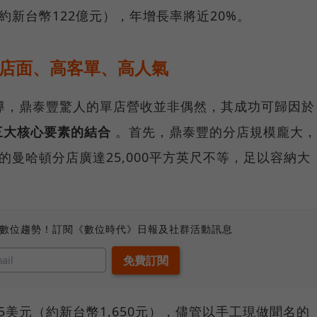
（約新台幣122億元），年增長率將近20%。
大店面、高客單、高人氣
ess》報導，鼎泰豐驚人的單店營收並非偶然，其成功可歸因於
三大核心要素的結合
。首先，鼎泰豐的分店規模龐大，
設的曼哈頓分店廣達25,000平方英尺不等，足以容納大
、數位趨勢！訂閱《數位時代》日報及社群活動訊息
5美元（約新台幣1,650元），儘管以手工現做聞名的