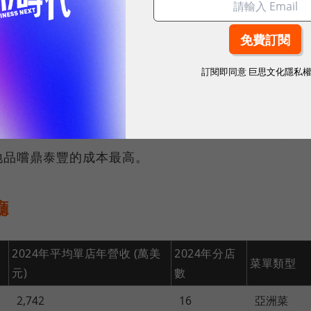
.4顆
訂閱即同意
巨思文化隱私
買到15.7顆，而在馬來西亞吉隆坡則可買到16.6顆。
地品嚐鼎泰豐的成本最高。
廳
2024年平均單店年營收 (萬美
2024年分店
菜單類型
元)
數
2,742
16
亞洲菜