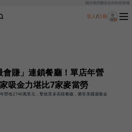
關於我們
廣告合作
內容授權
登入
/
註冊
最會賺」連鎖餐廳！單店年營
一家吸金力堪比7家麥當勞
年營收2740萬美元，擊敗眾多高檔餐廳，榮登美國最吸金