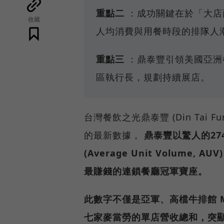
重點二
：成功關鍵在於「大店
收藏
人均消費與用餐時段的排隊人
重點三
：鼎泰豐引領美國亞洲
區執行長，規劃持續展店。
台灣餐飲之光鼎泰豐 (Din Tai 
的最新數據，
鼎泰豐以驚人的27
(Average Unit Volum
最賺錢的連鎖餐廳冠軍寶座。
此數字不僅是亞軍、高檔牛排館 Mast
七家麥當勞的單店營收總和，突