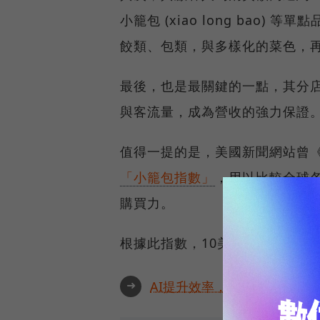
小籠包 (xiao long bao
餃類、包類，與多樣化的菜色，
最後，也是最關鍵的一點，其分
與客流量，成為營收的強力保證
值得一提的是，美國新聞網站曾《
「小籠包指數」
，用以比較全球
購買力。
根據此指數，10美元在美國不同
➜
AI提升效率，永續決定未來！全