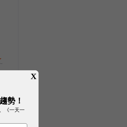
了
X
展趨勢！
、《一天一