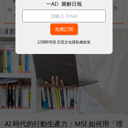
PC？
一AI》圖解日報
變動中迎戰未知，改變值得被看見！國際品牌X百大
PR
經理人雙重肯定，展現AI時代關鍵成長力
訂閱即同意
巨思文化隱私權政策
AI 時代的行動生產力：MSI 如何用「理