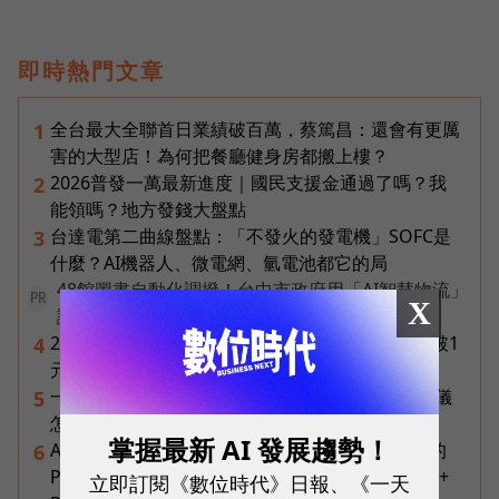
即時熱門文章
全台最大全聯首日業績破百萬，蔡篤昌：還會有更厲
1
害的大型店！為何把餐廳健身房都搬上樓？
2026普發一萬最新進度｜國民支援金通過了嗎？我
2
能領嗎？地方發錢大盤點
台達電第二曲線盤點：「不發火的發電機」SOFC是
3
什麼？AI機器人、微電網、氫電池都它的局
48館圖書自動化調撥！台中市政府用「AI智慧物流」
PR
X
讓借書像點外送
2026年8月ETF配息盤點｜19檔一次看，00878衝破1
4
元創高、00929殖利率逾16%
一張遺照「開口」說話，中間有8道關卡！翊嘉禮儀
5
怎麼做出AI告別式，讓逝者最後道別？
掌握最新 AI 發展趨勢！
AI 時代的行動生產力：MSI 如何用「理解情境」的
6
Prestige 14 Flip AI+ 重新定義商務筆電與 Copilot+
立即訂閱《數位時代》日報、《一天