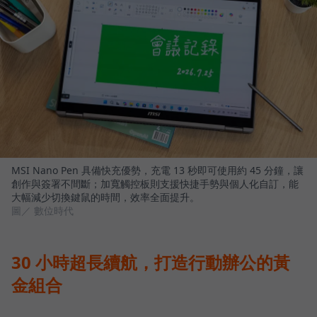
MSI Nano Pen 具備快充優勢，充電 13 秒即可使用約 45 分鐘，讓
創作與簽署不間斷；加寬觸控板則支援快捷手勢與個人化自訂，能
大幅減少切換鍵鼠的時間，效率全面提升。
圖／ 數位時代
30 小時超長續航，打造行動辦公的黃
金組合