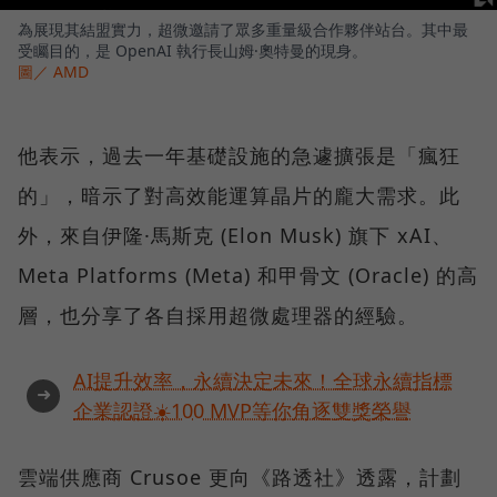
為展現其結盟實力，超微邀請了眾多重量級合作夥伴站台。其中最
受矚目的，是 OpenAI 執行長山姆·奧特曼的現身。
圖／ AMD
他表示，過去一年基礎設施的急遽擴張是「瘋狂
的」，暗示了對高效能運算晶片的龐大需求。此
外，來自伊隆·馬斯克 (Elon Musk) 旗下 xAI、
Meta Platforms (Meta) 和甲骨文 (Oracle) 的高
層，也分享了各自採用超微處理器的經驗。
AI提升效率，永續決定未來！全球永續指標
➜
企業認證☀️100 MVP等你角逐雙獎榮譽
雲端供應商 Crusoe 更向《路透社》透露，計劃