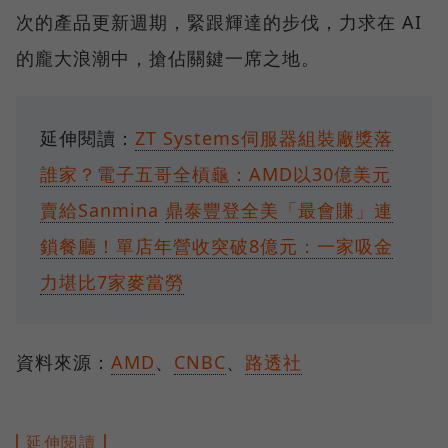
次的產品更新週期，緊跟輝達的步伐，力求在 AI
的龐大浪潮中，搶佔關鍵一席之地。
延伸閱讀：
ZT Systems伺服器組裝廠獎落
誰家？電子五哥全槓龜：AMD以30億美元
賣給Sanmina
鼎泰豐登全美「最會賺」連
鎖餐廳！單店年營收突破8億元：一家吸金
力堪比7家麥當勞
資料來源：
AMD
、
CNBC
、
路透社
延伸閱讀