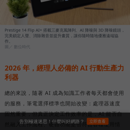
Prestige 14 Flip AI+ 搭載三麥克風陣列、AI 降噪與 3D 降噪鏡頭，
完美鎖定人聲、消除雜音並提升畫質，讓你隨時隨地優雅遠端協
作。
圖／ 數位時代
2026 年，經理人必備的 AI 行動生產力
利器
總的來說，隨著 AI 成為知識工作者每天都會使用
的服務，筆電選擇標準也開始改變：處理器速度
固然重要，但真正決定工作效率的是，AI 能否自
告別極速迷思！什麼叫好網路？
立即查看
然融入工作流程、硬體功能是否符合各種使用情