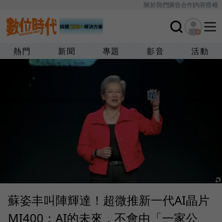
關於我們
廣告合作
內容授權
熱門
新聞
專題
影音
活動
蘇姿丰叫陣輝達！超微推新一代AI晶片
MI400：AI的未來，不會由「一家公