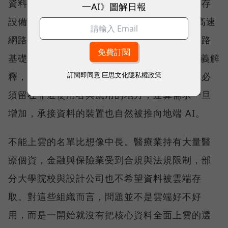
資料安全的守護者，長期發展的是地端網路儲存
一AI》圖解日報
設備（NAS），並擴展至 25GbE、100GbE 高速
網路交換器產品線，提供完整的儲存與高速網路
基礎架構。威聯通科技（QNAP）總經理劉文義解
訂閱即同意
巨思文化隱私權政策
釋，當資料因合規要求或敏感度不能上雲，就必
須留在靠近使用者與應用的地方；運算需求一旦
增加，承接資料的裝置也自然被推向地端 AI。
不能上雲的名單比想像中長。醫療業持有大量醫
療個資，金融與保險業受到合規與法規限制，部
分大學院校與設計公司也不希望資料被雲端存
取。對這些組織而言，問題並不是雲端好不好
用，而是一開始就沒有把核心資料全面上雲的選