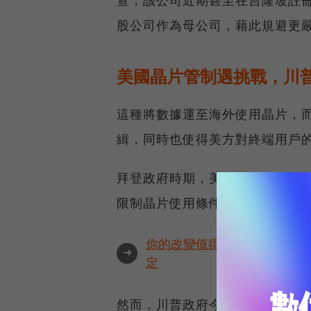
股公司作為母公司，藉此規避更
美國晶片管制遇挑戰，川
這種將數據運至海外使用晶片，
緝，同時也使得美方對終端用戶
拜登政府時期，美國商務部曾考
限制晶片使用條件，包括禁止出
你的改變值得被看見🔥最具全
➜
定
然而，川普政府今年5月表示將