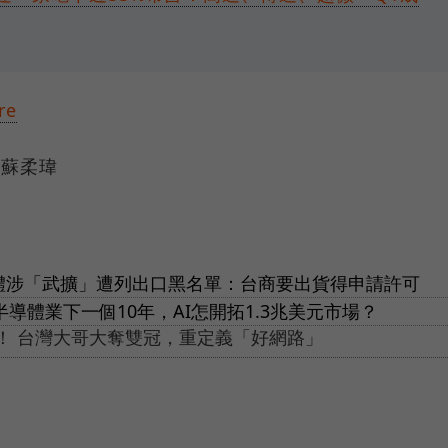
re
 蘇柔瑋
實體涉「武擴」遭列出口黑名單：台商要出貨得申請許可
半導體業下一個10年，AI怎開拓1.3兆美元市場？
思！ 台灣大哥大奪雙冠，重定義「好網路」