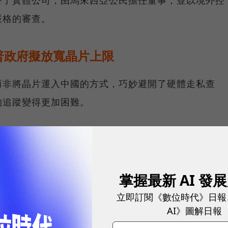
嚴格的審查。
普政府擬放寬晶片上限
而非將晶片運入中國的方式，巧妙避開了硬體走私查
的追蹤變得更加困難。
慮設定各國採購美國晶片的上限，並要求海外買家同意
售給中國公司。
掌握最新 AI 發
球市場潛能的創新實踐！立即報名100 MVP，挑戰雙獎肯
立即訂閱《數位時代》日報
AI》圖解日報
廢除此項提議，但仍警告美國企業須採取措施，防止客