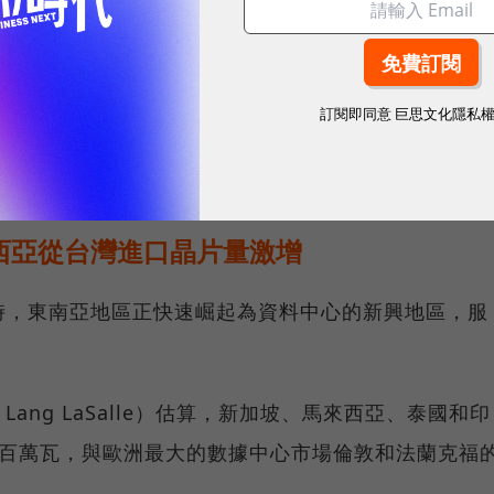
型。
5年台北國際電腦展上聲稱：「沒有證據表明AI晶片被
訂閱即同意
巨思文化隱私
」但以目前來看，中國透過鄰近國家的子公司來獲取晶
西亞從台灣進口晶片量激增
時，東南亞地區正快速崛起為資料中心的新興地區，服
Lang LaSalle）估算，新加坡、馬來西亞、泰國和印
00百萬瓦，與歐洲最大的數據中心市場倫敦和法蘭克福