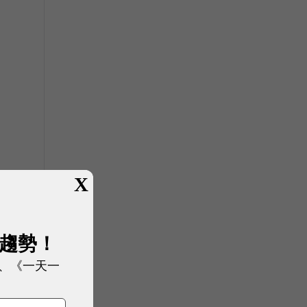
X
展趨勢！
、《一天一
戶