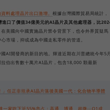
的資料處理晶片出口激增。
根據台灣國際貿易局統計，
進口了價值34億美元的AI晶片及其他處理器，比202
在美國向中國實施晶片禁令背景下，也令外界質疑馬
中心市場，抑或成為中國走私零件的管道。
國AI開發商的新目的地。輝達近期在川普總統今年5
伯出售數十萬片AI晶片，包含18,000 顆最新
！」任正非坦承AI晶片落後美國一代：化合物半導體
輝達一家吃下近55%市占：高通、博通、超微⋯Q1成