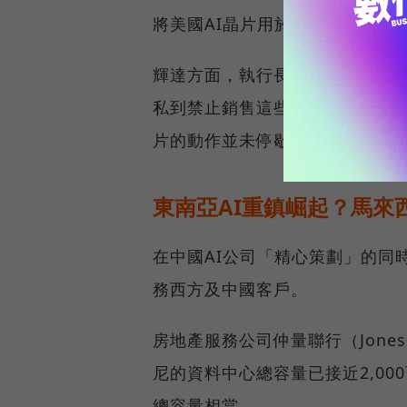
將美國AI晶片用於訓練中國AI模
輝達方面，執行長黃仁勳在202
私到禁止銷售這些晶片的國家。
片的動作並未停歇。
東南亞AI重鎮崛起？馬來
在中國AI公司「精心策劃」的同
務西方及中國客戶。
房地產服務公司仲量聯行（Jones 
尼的資料中心總容量已接近2,0
總容量相當。