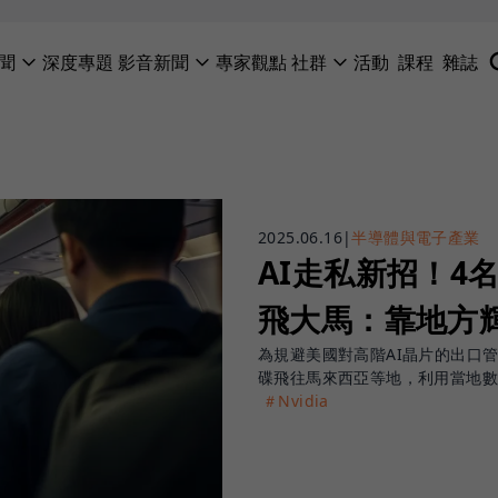
聞
深度專題
影音新聞
專家觀點
社群
活動
課程
雜誌
2025.06.16
|
半導體與電子產業
AI走私新招！4
飛大馬：靠地方
為規避美國對高階AI晶片的出口
碟飛往馬來西亞等地，利用當地數
＃Nvidia