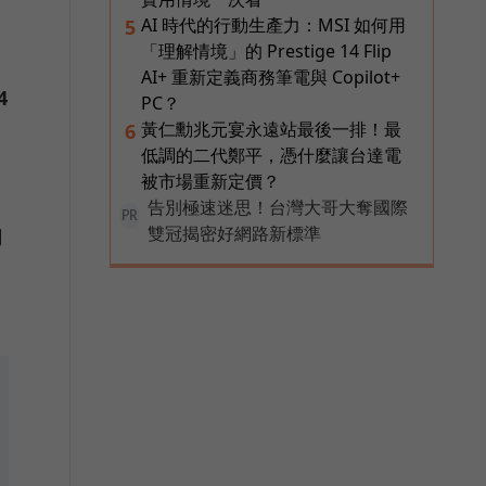
AI 時代的行動生產力：MSI 如何用
5
「理解情境」的 Prestige 14 Flip
AI+ 重新定義商務筆電與 Copilot+
4
PC？
黃仁勳兆元宴永遠站最後一排！最
6
低調的二代鄭平，憑什麼讓台達電
被市場重新定價？
告別極速迷思！台灣大哥大奪國際
PR
雙冠揭密好網路新標準
月