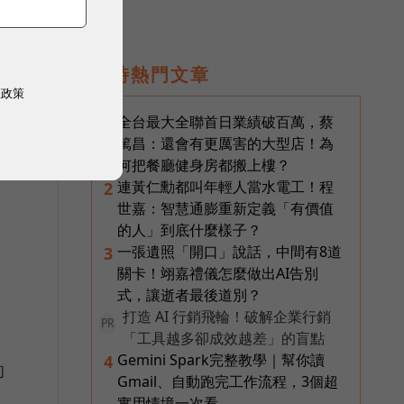
即時熱門文章
走
權政策
全台最大全聯首日業績破百萬，蔡
1
篤昌：還會有更厲害的大型店！為
何把餐廳健身房都搬上樓？
連黃仁勳都叫年輕人當水電工！程
2
世嘉：智慧通膨重新定義「有價值
的人」到底什麼樣子？
一張遺照「開口」說話，中間有8道
3
關卡！翊嘉禮儀怎麼做出AI告別
式，讓逝者最後道別？
打造 AI 行銷飛輪！破解企業行銷
PR
「工具越多卻成效越差」的盲點
Gemini Spark完整教學｜幫你讀
4
的
Gmail、自動跑完工作流程，3個超
實用情境一次看