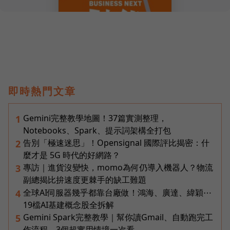
即時熱門文章
Gemini完整教學地圖！37篇實測整理，
1
Notebooks、Spark、提示詞架構全打包
告別「極速迷思」！Opensignal 國際評比揭密：什
2
麼才是 5G 時代的好網路？
專訪｜進貨沒變快，momo為何仍導入機器人？物流
3
副總揭比拚速度更棘手的缺工難題
全球AI伺服器幾乎都靠台廠做！鴻海、廣達、緯穎⋯
4
19檔AI基建概念股全拆解
Gemini Spark完整教學｜幫你讀Gmail、自動跑完工
5
作流程，3個超實用情境一次看