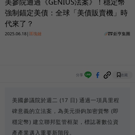
美參院通過《GENIUS法案》！穩定幣
強制錨定美債：全球「美債販賣機」時
代來了？
2025.06.18
|
區塊鏈
鉅亨集團
分享
收藏
美國參議院於週二 (17 日) 通過一項具里程
碑意義的立法案，為美元掛鉤加密貨幣 (即
穩定幣) 建立聯邦監管框架，標誌著數位資
產產業邁入重要新階段。