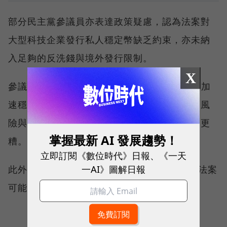
部分民主黨參議員亦表達政策疑慮，認為法案對
大型科技企業發行私人穩定幣缺乏約束，亦未納
入足夠的反洗錢與境外發行限制。
X
參議員 Elizabeth Warren 直言：「這項法案加
速穩定幣市場擴張，卻無視總統的腐敗、國安風
險與金融穩定問題，比起沒有立法，結果恐怕更
掌握最新 AI 發展趨勢！
糟。」
立即訂閱《數位時代》日報、《一天
一AI》圖解日報
此外，美國州銀行監理官協會 (CSBS) 警告該法案
可能削弱地方金融監管，呼籲修正授權範圍。