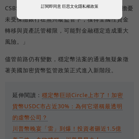
訂閱即同意
巨思文化隱私權政策
CSBS 總裁 Brandon Milhorn 表示：「我們擔憂
未受保險銀行在無州級監管下，獲得全國性資金
轉移與資產託管權限，可能對金融穩定造成重大
風險。」
儘管前路仍有變數，穩定幣法案的通過無疑象徵
著美國加密貨幣監管政策正式進入新階段。
延伸閱讀：
穩定幣巨頭Circle上市了！加密
貨幣USDC市占近30%：為何它堪稱最透明
的虛幣公司？
川普幣晚宴「雷」到爆！投資者砸近1.5億