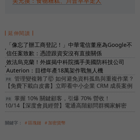
美元換：食物糟糕、川普早早走人
延伸閱讀
「像忘了辦工商登記！」中華電信董座為Google不
●
信任案致歉：憑證跟資安沒有直接關係
效法烏克蘭！外媒揭中科院攜手美國防科技公司
●
Auterion：目標年產18萬架作戰無人機
管理變複雜了🤯 如何避免資料孤島與重複作業？
【免費下載白皮書】立即看中小企業 CRM 成長案例
掌握 10% 關鍵顧客，引爆 70% 營收！
10/14【深度會員經營】電通高階顧問群獨家解密
關鍵字：
＃區塊鏈
＃加密貨幣