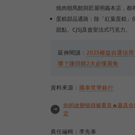
燒肉朝馬館與匠屋明義本店，都有
蛋糕甜品通路：除「紅葉蛋糕」保
甜點、CJSJ及畬室法式巧克力。
延伸閱讀：
2025權益自選信用
哪？賺回饋2大必懂眉角
資料來源：
國泰世華銀行
你的改變值得被看見🔥最具全
➜
定
責任編輯：李先泰