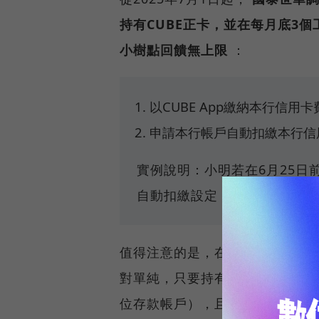
持有CUBE正卡，並在每月底3
小樹點回饋無上限
：
以CUBE App繳納本行信用卡
申請本行帳戶自動扣繳本行信
實例說明：小明若在6月25日前
自動扣繳設定，7月起即可升級為L
值得注意的是，在2025年7月1日
對單純，只要持有CUBE信用卡
位存款帳戶），且曾登入國泰世華C