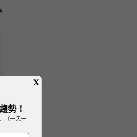
%
X
展趨勢！
相
、《一天一
數