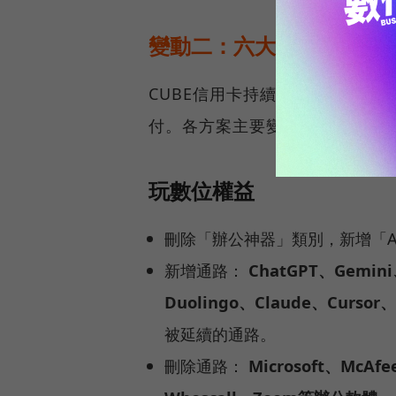
變動二：六大權益方案通
CUBE信用卡持續維持六大權益
付。各方案主要變更如下（詳情
玩數位權益
刪除「辦公神器」類別，新增「A
新增通路：
ChatGPT、Gemini
Duolingo、Claude、Curso
被延續的通路。
刪除通路：
Microsoft、McAf