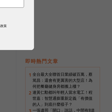
權政策
支
即時熱門文章
全台最大全聯首日業績破百萬，蔡
1
篤昌：還會有更厲害的大型店！為
一
何把餐廳健身房都搬上樓？
連黃仁勳都叫年輕人當水電工！程
2
世嘉：智慧通膨重新定義「有價值
的人」到底什麼樣子？
一張遺照「開口」說話，中間有8道
3