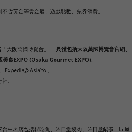
制不含黃金等貴金屬、遊戲點數、票券消費。
路「大阪萬國博覽會」，
具體包括大阪萬國博覽會官網、
食EXPO (Osaka Gourmet EXPO)。
xpedia及AsiaYo 。
行社。
家台中名店包括貓吃魚、昭日堂燒肉、昭日堂鍋煮、匠屋