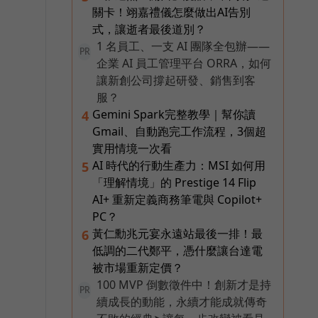
關卡！翊嘉禮儀怎麼做出AI告別
式，讓逝者最後道別？
1 名員工、一支 AI 團隊全包辦——
PR
企業 AI 員工管理平台 ORRA，如何
讓新創公司撐起研發、銷售到客
服？
Gemini Spark完整教學｜幫你讀
4
Gmail、自動跑完工作流程，3個超
實用情境一次看
AI 時代的行動生產力：MSI 如何用
5
「理解情境」的 Prestige 14 Flip
AI+ 重新定義商務筆電與 Copilot+
PC？
黃仁勳兆元宴永遠站最後一排！最
6
低調的二代鄭平，憑什麼讓台達電
被市場重新定價？
100 MVP 倒數徵件中！創新才是持
PR
續成長的動能，永續才能成就傳奇