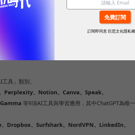
路調整
訂閱即同意
巨思文化隱私
方案：玩數位、樂饗購、趣旅行、集精選、慶生月和來
請見
官網
）：
I工具」類別。
、Perplexity、Notion、Canva、Speak、
r、Gamma
等9項AI工具與學習應用，其中ChatGPT為唯
ee、Dropbox、Surfshark、NordVPN、LinkedIn、