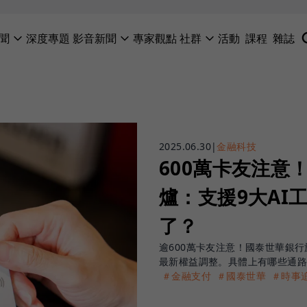
聞
深度專題
影音新聞
專家觀點
社群
活動
課程
雜誌
2025.06.30
|
金融科技
600萬卡友注意
爐：支援9大AI
了？
逾600萬卡友注意！國泰世華銀行於
最新權益調整。具體上有哪些通
＃金融支付
＃國泰世華
＃時事