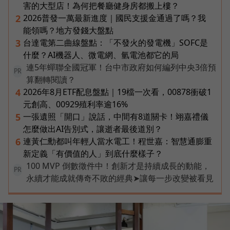
害的大型店！為何把餐廳健身房都搬上樓？
2026普發一萬最新進度｜國民支援金通過了嗎？我
2
能領嗎？地方發錢大盤點
台達電第二曲線盤點：「不發火的發電機」SOFC是
3
什麼？AI機器人、微電網、氫電池都它的局
連5年蟬聯全國冠軍！台中市政府如何編列中央3倍預
PR
算翻轉閱讀？
2026年8月ETF配息盤點｜19檔一次看，00878衝破1
4
元創高、00929殖利率逾16%
一張遺照「開口」說話，中間有8道關卡！翊嘉禮儀
5
怎麼做出AI告別式，讓逝者最後道別？
連黃仁勳都叫年輕人當水電工！程世嘉：智慧通膨重
6
新定義「有價值的人」到底什麼樣子？
100 MVP 倒數徵件中！創新才是持續成長的動能，
PR
永續才能成就傳奇不敗的經典➤讓每一步改變被看見