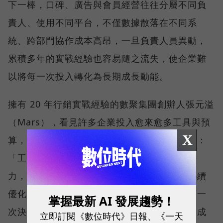
下一棒，口碑、廣告與會員經營往往分屬不同負
責人、使用不同平台，不僅數據散落在不同系
統、跨部門協作成本高昂，一旦負責人員異動，
累積多年的實戰經驗也容易隨之流失，使企業難
以將每一次投入轉化為長期成長動能。
擁有 20 年行銷實戰經驗的數聚集團創辦人張元溢
（Mars），看見許多企業投入愈來愈多工具與預
X
算，卻始終無法累積真正的成長資產。他直言：
「工具越多，不表示結果越好。」真正的競爭
力，在於建立一套能整合數據、沉澱經驗並持續
優化的成長機制，讓每一次行銷投入都成為下一
掌握最新 AI 發展趨勢！
次決策的養分，形成能不斷學習、自我進化的成
立即訂閱《數位時代》日報、《一天