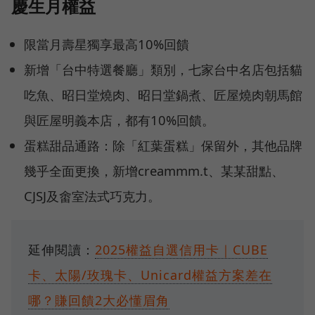
慶生月權益
限當月壽星獨享最高10%回饋
新增「台中特選餐廳」類別，七家台中名店包括貓
吃魚、昭日堂燒肉、昭日堂鍋煮、匠屋燒肉朝馬館
與匠屋明義本店，都有10%回饋。
蛋糕甜品通路：除「紅葉蛋糕」保留外，其他品牌
幾乎全面更換，新增creammm.t、某某甜點、
CJSJ及畬室法式巧克力。
延伸閱讀：
2025權益自選信用卡｜CUBE
卡、太陽/玫瑰卡、Unicard權益方案差在
哪？賺回饋2大必懂眉角