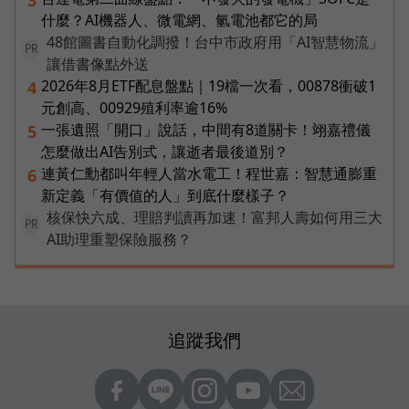
什麼？AI機器人、微電網、氫電池都它的局
48館圖書自動化調撥！台中市政府用「AI智慧物流」
PR
讓借書像點外送
2026年8月ETF配息盤點｜19檔一次看，00878衝破1
4
元創高、00929殖利率逾16%
一張遺照「開口」說話，中間有8道關卡！翊嘉禮儀
5
怎麼做出AI告別式，讓逝者最後道別？
連黃仁勳都叫年輕人當水電工！程世嘉：智慧通膨重
6
新定義「有價值的人」到底什麼樣子？
核保快六成、理賠判讀再加速！富邦人壽如何用三大
PR
AI助理重塑保險服務？
追蹤我們