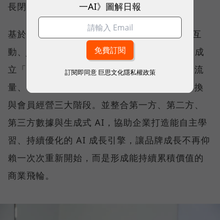
一AI》圖解日報
長閉環。
基於這樣的理念，他整合旗下 Reddoor 紅門互
動、Justar 數聚國際與 INLY 影領三大品牌，成
立「數聚集團」，並提出全台首創的「聲量、流
訂閱即同意
巨思文化隱私權政策
量、存量」行銷飛輪，串聯品牌曝光、流量轉換
與會員經營三大階段。並整合第一方、第二方、
第三方數據與生成式 AI，協助企業打造能自主學
習、持續優化的 AI 成長引擎，讓品牌成長不再仰
賴一次次重新開始，而是形成能持續累積價值的
商業飛輪。