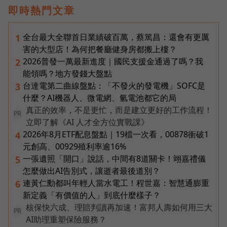
即時熱門文章
全台最大全聯首日業績破百萬，蔡篤昌：還會有更厲
1
害的大型店！為何把餐廳健身房都搬上樓？
2026普發一萬最新進度｜國民支援金通過了嗎？我
2
能領嗎？地方發錢大盤點
台達電第二曲線盤點：「不發火的發電機」SOFC是
3
什麼？AI機器人、微電網、氫電池都它的局
真正的效率，不是更忙，而是建立更好的工作流程！
PR
立即了解《AI 人才全方位實戰課》
2026年8月ETF配息盤點｜19檔一次看，00878衝破1
4
元創高、00929殖利率逾16%
一張遺照「開口」說話，中間有8道關卡！翊嘉禮儀
5
怎麼做出AI告別式，讓逝者最後道別？
連黃仁勳都叫年輕人當水電工！程世嘉：智慧通膨重
6
新定義「有價值的人」到底什麼樣子？
核保快六成、理賠判讀再加速！富邦人壽如何用三大
PR
AI助理重塑保險服務？