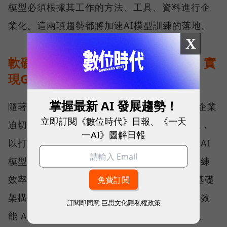
模型必須根據其工作的方法、工具、資料進行企
業化。這兩項趨勢都將加速AI模型訓練的落地。
X
軟硬兼備、橫跨雲地的AI解決方案，實
現GenAI應用
掌握最新 AI 發展趨勢！
隨著 AI 技術加速推動企業架構現代化轉型，企業
立即訂閱《數位時代》日報、《一天
迫切需要建立橫跨雲端與地端的混合多雲環境，
一AI》圖解日報
以打造具備 AI-Ready的基礎架構。然而，在 AI
模型訓練過程中，企業普遍面臨數據孤島、訓練
效率低落、GPU 資源閒置等關鍵挑戰，加上基礎
架構日益複雜化與整體成本壓力攀升，使得高效
訂閱即同意
巨思文化隱私權政策
能 AI 儲存方案成為不可或缺的核心基礎設施。