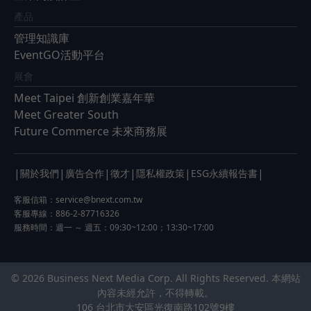
產品
管理知識庫
EventGO活動平台
展會
Meet Taipei 創新創業嘉年華
Meet Greater South
Future Commerce 未來商務展
|
|
|
|
|
|
關於我們
廣告合作
徵才
隱私權政策
ESG永續報告書
客服信箱：
service@bnext.com.tw
客服專線：886-2-87716326
服務時間：週一 ～ 週五：09:30~12:00；13:30~17:00
© 2026 Business Next Media Corp. All Rights Reserved. 本網站
內容未經允許，不得轉載。
106 台北市大安區光復南路102號9樓