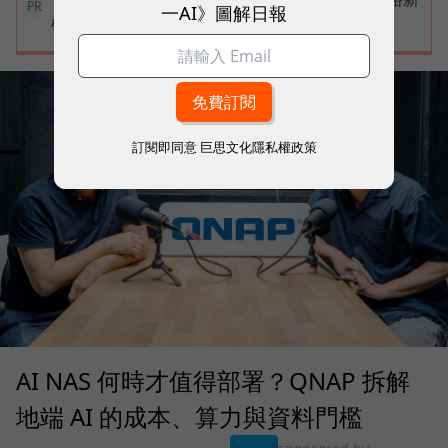
一AI》圖解日報
PR
標準
訂閱即同意
巨思文化隱私權政策
AI NAS 何時才值得部署？QNAP 拆解
地端 AI 的成本、算力與資料門檻