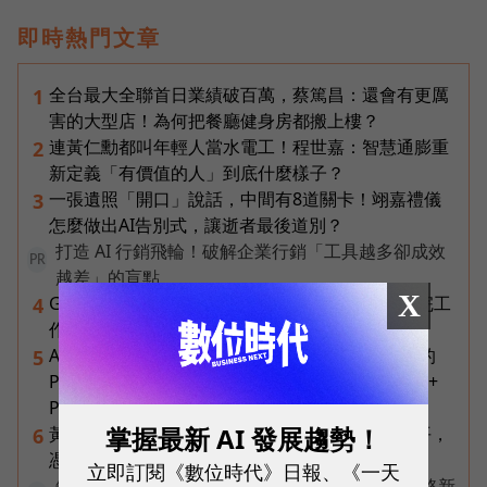
即時熱門文章
全台最大全聯首日業績破百萬，蔡篤昌：還會有更厲
1
害的大型店！為何把餐廳健身房都搬上樓？
連黃仁勳都叫年輕人當水電工！程世嘉：智慧通膨重
2
新定義「有價值的人」到底什麼樣子？
一張遺照「開口」說話，中間有8道關卡！翊嘉禮儀
3
怎麼做出AI告別式，讓逝者最後道別？
打造 AI 行銷飛輪！破解企業行銷「工具越多卻成效
PR
越差」的盲點
X
Gemini Spark完整教學｜幫你讀Gmail、自動跑完工
4
作流程，3個超實用情境一次看
AI 時代的行動生產力：MSI 如何用「理解情境」的
5
Prestige 14 Flip AI+ 重新定義商務筆電與 Copilot+
PC？
掌握最新 AI 發展趨勢！
黃仁勳兆元宴永遠站最後一排！最低調的二代鄭平，
6
憑什麼讓台達電被市場重新定價？
立即訂閱《數位時代》日報、《一天
告別極速迷思！台灣大哥大奪國際雙冠揭密好網路新