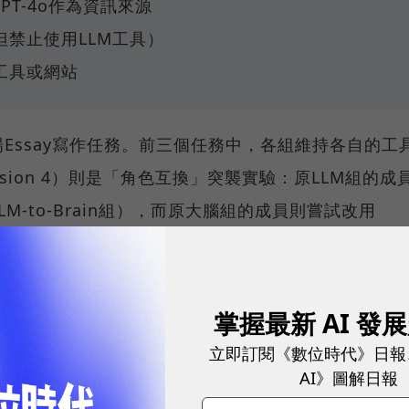
GPT-4o作為資訊來源
但禁止使用LLM工具）
工具或網站
Essay寫作任務。前三個任務中，各組維持各自的工
sion 4）則是「角色互換」突襲實驗：原LLM組的成
M-to-Brain組），而原大腦組的成員則嘗試改用
LLM組）。
EG）頭戴設備進行寫作任務，研究團隊以此記錄大腦
掌握最新 AI 發
形。透過腦波數據，團隊能夠比較使用不同工具寫作
立即訂閱《數位時代》日報
差異。
AI》圖解日報