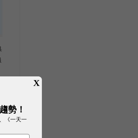
具
員
X
展趨勢！
、《一天一