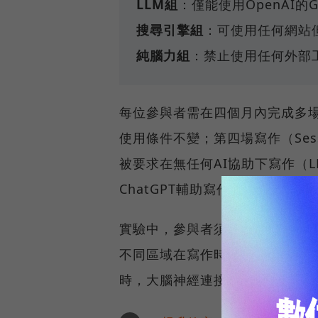
LLM組
：僅能使用OpenAI的
搜尋引擎組
：可使用任何網站
純腦力組
：禁止使用任何外部
每位參與者需在四個月內完成多場
使用條件不變；第四場寫作（Ses
被要求在無任何AI協助下寫作（LL
ChatGPT輔助寫作（Brain-to-
實驗中，參與者須佩戴腦電圖（E
不同區域在寫作時的活動連結情
時，大腦神經連接和認知負荷的