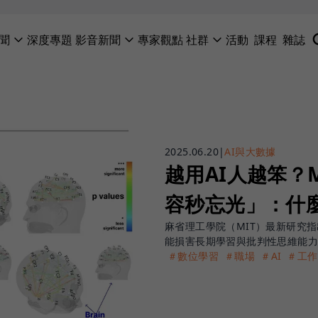
聞
深度專題
影音新聞
專家觀點
社群
活動
課程
雜誌
2025.06.20
|
AI與大數據
越用AI人越笨？
容秒忘光」：什
麻省理工學院（MIT）最新研究指
能損害長期學習與批判性思維能
＃數位學習
＃職場
＃AI
＃工作