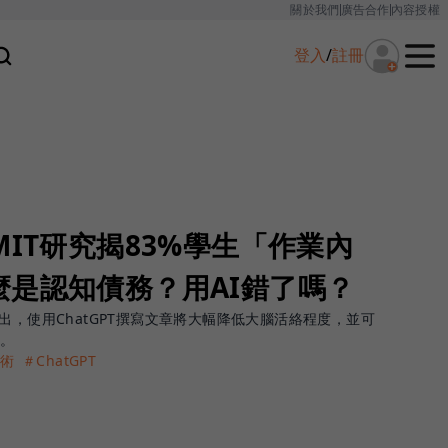
關於我們
廣告合作
內容授權
登入
/
註冊
MIT研究揭83%學生「作業內
麼是認知債務？用AI錯了嗎？
出，使用ChatGPT撰寫文章將大幅降低大腦活絡程度，並可
力。
術
＃ChatGPT