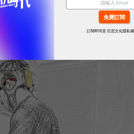
球永續指標企業認證☀️100 MVP等你角逐雙獎榮譽
訂閱即同意
巨思文化隱私