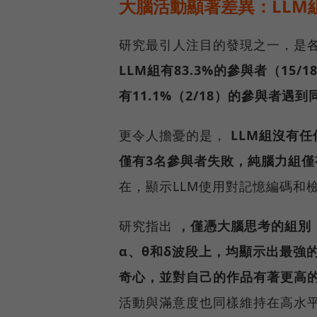
大腦活動顯著差異：LLM
研究最引人注目的發現之一，是
LLM組有83.3%的參與者（1
有11.1%（2/18）的參與者遇
更令人擔憂的是，
LLM組沒有任
僅有3名參與者失敗，純腦力組僅
在，顯示LLM使用對記憶編碼和
研究指出
，僅憑大腦思考的組別
α、θ和δ波段上，均顯示出最強
奇心，並對自己的作品有著更高
活動與滿意度也同樣維持在高水