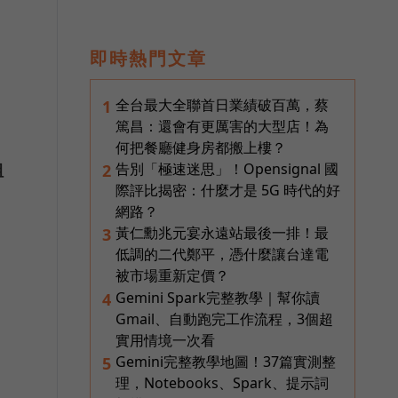
即時熱門文章
全台最大全聯首日業績破百萬，蔡
1
篤昌：還會有更厲害的大型店！為
何把餐廳健身房都搬上樓？
組
告別「極速迷思」！Opensignal 國
2
際評比揭密：什麼才是 5G 時代的好
網路？
黃仁勳兆元宴永遠站最後一排！最
3
低調的二代鄭平，憑什麼讓台達電
被市場重新定價？
Gemini Spark完整教學｜幫你讀
4
Gmail、自動跑完工作流程，3個超
實用情境一次看
Gemini完整教學地圖！37篇實測整
5
理，Notebooks、Spark、提示詞