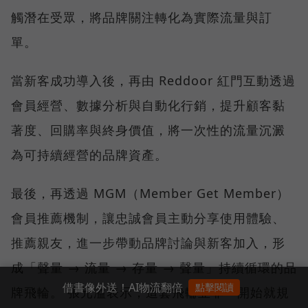
觸潛在受眾，將品牌關注轉化為實際流量與訂
單。
當新客成功導入後，再由 Reddoor 紅門互動透過
會員經營、數據分析與自動化行銷，提升顧客黏
著度、回購率與終身價值，將一次性的流量沉澱
為可持續經營的品牌資產。
最後，再透過 MGM（Member Get Member）
會員推薦機制，讓忠誠會員主動分享使用體驗、
推薦親友，進一步帶動品牌討論與新客加入，形
成「聲量 → 流量 → 存量 → 聲量」持續循環的品
借書像外送！AI物流翻倍
點擊閱讀
牌飛輪。 張元溢表示，這套飛輪並非一開始就規