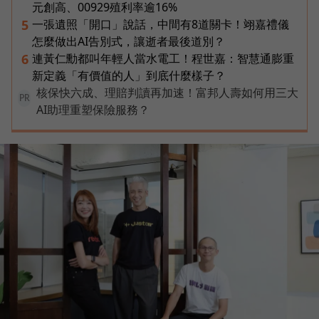
元創高、00929殖利率逾16%
一張遺照「開口」說話，中間有8道關卡！翊嘉禮儀
5
怎麼做出AI告別式，讓逝者最後道別？
連黃仁勳都叫年輕人當水電工！程世嘉：智慧通膨重
6
新定義「有價值的人」到底什麼樣子？
核保快六成、理賠判讀再加速！富邦人壽如何用三大
PR
AI助理重塑保險服務？