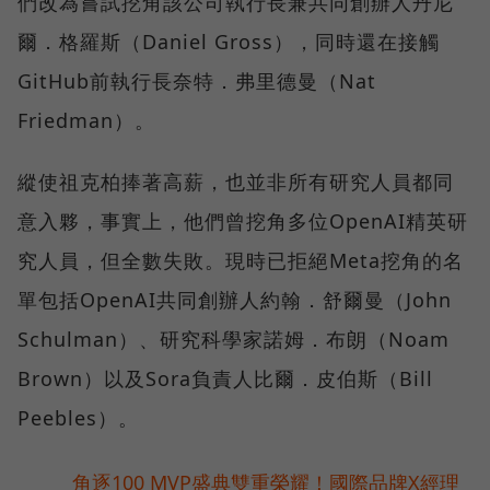
們改為嘗試挖角該公司執行長兼共同創辦人丹尼
爾．格羅斯（Daniel Gross），同時還在接觸
GitHub前執行長奈特．弗里德曼（Nat
Friedman）。
縱使祖克柏捧著高薪，也並非所有研究人員都同
意入夥，事實上，他們曾挖角多位OpenAI精英研
究人員，但全數失敗。現時已拒絕Meta挖角的名
單包括OpenAI共同創辦人約翰．舒爾曼（John
Schulman）、研究科學家諾姆．布朗（Noam
Brown）以及Sora負責人比爾．皮伯斯（Bill
Peebles）。
角逐100 MVP盛典雙重榮耀！國際品牌X經理