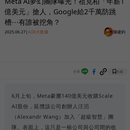
Meta AI夢幻團隊曝光！祖克柏「年薪1
億美元」搶人，Google給2千萬防跳
槽⋯有誰被挖角？
2025.06.27
|
AI與大數據
陳建鈞
分享
收藏
6月上旬，Meta豪擲140億美元收購Scale
AI股份，延攬該公司創辦人汪滔
（Alexandr Wang）加入「超級智慧」團
隊。表面上，這只是一樁公司與公司間的收