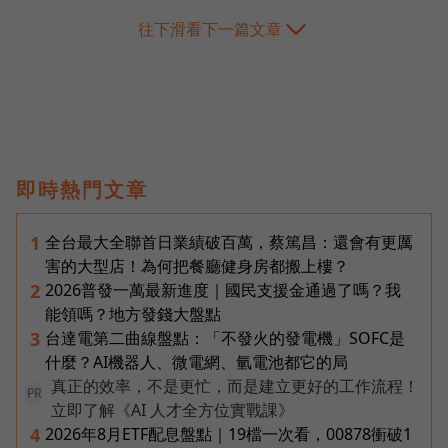
往下滑看下一篇文章
即時熱門文章
全台最大全聯首日業績破百萬，蔡篤昌：還會有更厲
1
害的大型店！為何把餐廳健身房都搬上樓？
2026普發一萬最新進度｜國民支援金通過了嗎？我
2
能領嗎？地方發錢大盤點
台達電第二曲線盤點：「不發火的發電機」SOFC是
3
什麼？AI機器人、微電網、氫電池都它的局
真正的效率，不是更忙，而是建立更好的工作流程！
PR
立即了解《AI 人才全方位實戰課》
2026年8月ETF配息盤點｜19檔一次看，00878衝破1
4