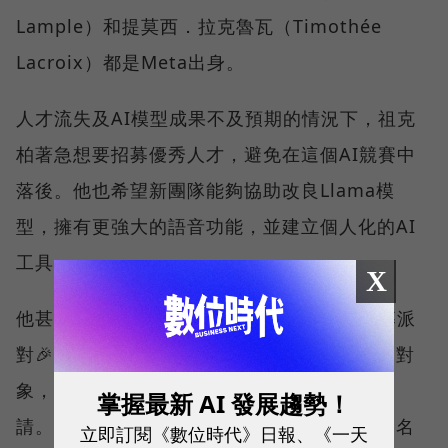
Lample）和提莫西．拉克魯瓦（Timothée
Lacroix）都是Meta出身。
人才流失及AI模型成果不及預期的情況下，祖克
柏著急想要招募優秀人才，避免在這個AI競賽中
落後。他也希望新團隊能夠協助改良Llama模
型，擁有更強大的語音功能，並建立個人化的AI
工具。
X
他甚至在WhatsApp上建立了一個名叫「招募派
對🎉」的聊天群組，和管理層討論潛在的招募對
象，當有合適人選出現時，他便會發送信件邀
掌握最新 AI 發展趨勢！
請。《華爾街日報》指出，祖克柏知道自己的名
立即訂閱《數位時代》日報、《一天