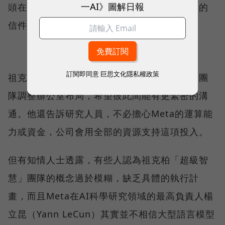
一AI》圖解日報
頭在招募人才時很有影響力，比匿名獵頭發送的
信件更有吸引力。
訂閱即同意
巨思文化隱私權政策
祖克柏非常積極參與整個招募過程，還為了新團
隊調整辦公室布局，希望彼此間能有更緊密的溝
通。他還告訴研究人員，不必擔心Meta的運算能
力或資金，公司會用全部的資源支持這項投入。
但有知情人士透露，有些人認為祖克柏「超級智
慧」團隊的概念過於模糊，缺乏具體的執行計
畫，而且Meta在AI科學研究領域的最高負責人楊
立昆（Yann LeCun）其實並不相信大型語言模型