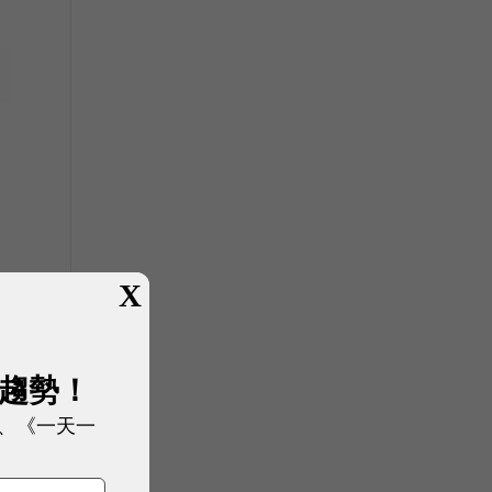
X
展趨勢！
、《一天一