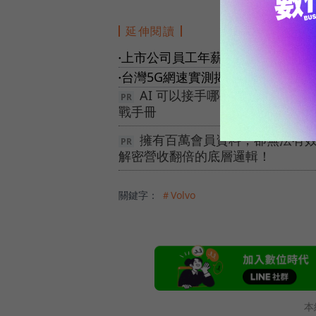
延伸閱讀
上市公司員工年薪大公開！聯發科唯
●
台灣5G網速實測揭曉！三大電信
●
AI 可以接手哪些工作？6 大銷
戰手冊
擁有百萬會員資料，卻無法有效變
解密營收翻倍的底層邏輯！
關鍵字：
＃Volvo
本