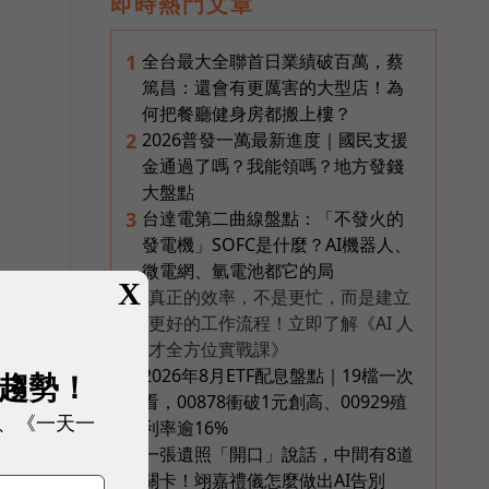
即時熱門文章
全台最大全聯首日業績破百萬，蔡
1
篤昌：還會有更厲害的大型店！為
何把餐廳健身房都搬上樓？
2026普發一萬最新進度｜國民支援
2
金通過了嗎？我能領嗎？地方發錢
大盤點
台達電第二曲線盤點：「不發火的
3
發電機」SOFC是什麼？AI機器人、
微電網、氫電池都它的局
X
真正的效率，不是更忙，而是建立
PR
更好的工作流程！立即了解《AI 人
才全方位實戰課》
2026年8月ETF配息盤點｜19檔一次
4
展趨勢！
看，00878衝破1元創高、00929殖
、《一天一
利率逾16%
一張遺照「開口」說話，中間有8道
5
關卡！翊嘉禮儀怎麼做出AI告別