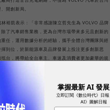
廠商打造全台充電網絡，不僅為 VOLVO 汽車於台灣
型、開創新局。
 代理總裁林裕凱表示：「非常感謝陳立哲先生為 VOLVO 品牌
，除了汽車銷售業務，更為台灣市場帶來多元且創新的
的重任，運用數據分析的經驗，攜手全體台灣團隊與經
發揮到位，於新能源車及品牌發展上投注更多創新思
續抵台，將帶給全台車主、車迷及消費者更加豪華的規
掌握最新 AI 發
？Adobe、Google⋯前員工揭真相：AI改革淪
立即訂閱《數位時代》日報
AI》圖解日報