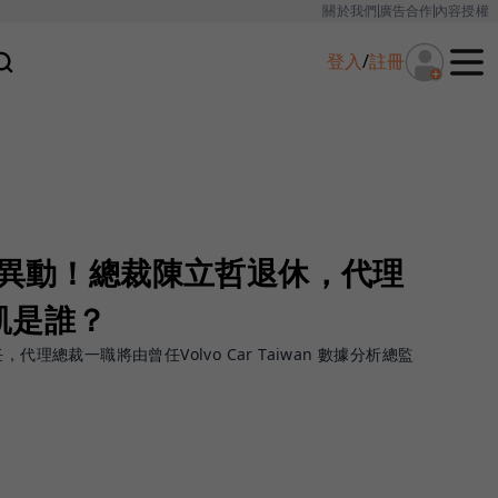
關於我們
廣告合作
內容授權
登入
/
註冊
層異動！總裁陳立哲退休，代理
凱是誰？
代理總裁一職將由曾任Volvo Car Taiwan 數據分析總監