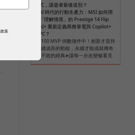
式，讓逝者最後道別？
AI 時代的行動生產力：MSI 如何用
6
「理解情境」的 Prestige 14 Flip
AI+ 重新定義商務筆電與 Copilot+
權政策
PC？
教
100 MVP 倒數徵件中！創新才是持
PR
續成長的動能，永續才能成就傳奇
不敗的經典➤讓每一步改變被看見
，