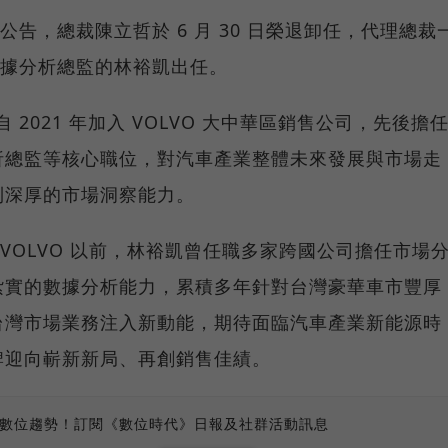
富豪汽車公告，總裁陳立哲於 6 月 30 日榮退卸任，代理總裁
an 數據分析總監的林裕凱出任。
林裕凱自 2021 年加入 VOLVO 大中華區銷售公司，先後擔
析總監等核心職位，對汽車產業整體未來發展與市場走
到深厚的市場洞察能力。
，在加入 VOLVO 以前，林裕凱曾任職多家跨國公司擔任市場
紮實的數據分析能力，累積多年針對台灣豪華車市豐厚
 在台灣市場業務注入新動能，期待面臨汽車產業新能源時
牌迎向嶄新新局、再創銷售佳績。
、數位趨勢！訂閱《數位時代》日報及社群活動訊息