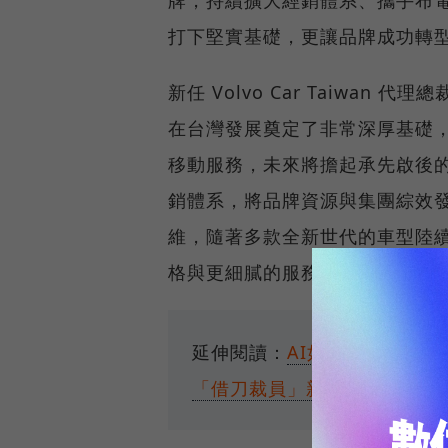
牌，持續擴大經銷體系、攜手布電
打下堅實基礎，更讓品牌成功轉
新任 Volvo Car Taiwan
在台灣發展奠定了非常深厚基礎
移動服務，未來將擔起承先啟後
銷體系，將品牌資源與集團綜效
維，隨著多款全新世代的車型陸
格與更細膩的服務。」
延伸閱讀：
AI如何殺死你的工作
「借刀裁員」新手段？