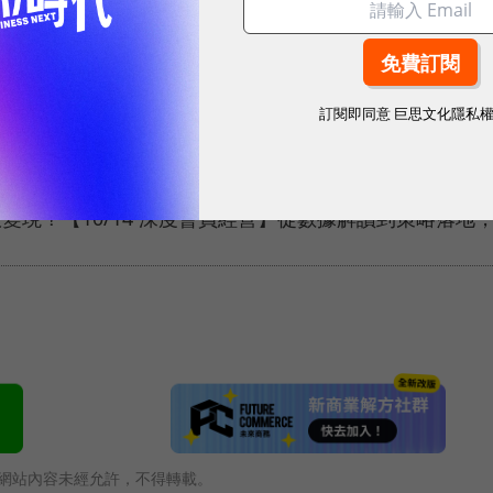
一突破400萬元，這7家年增「超過50%」
訂閱即同意
巨思文化隱私
「它」坐穩最速冠軍，排名圖解一次看
售管理情境一次解析！打造更高效的 AI 團隊👉🏻下載主管
現？【10/14 深度會員經營】從數據解讀到策略落地
網站內容未經允許，不得轉載。