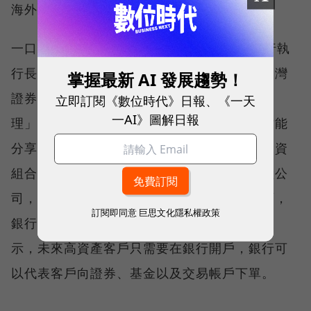
海外要跟另外一個外商銀行來談。」
一口氣申請21項試辦業務，國泰世華私人銀行執
行長暨高資產業務負責人傅伯昇表示，過去台灣
掌握最新 AI 發展趨勢！
證券業、銀行業、保險業之間採取「分業管
立即訂閱《數位時代》日報、《一天
一AI》圖解日報
理」，即使作為金控，也只有在共銷架構下才能
分享客戶。從客戶角度出發，要取得完整的投資
組合服務，需要分別洽詢證券商、銀行和保險公
司，手續繁雜又沒效率，「但在這個專區裡面，
訂閱即同意
巨思文化隱私權政策
銀行可以變成是客戶的單一窗口。」傅伯昇表
示，未來高資產客戶只需要在銀行開戶，銀行可
以代表客戶向證券、基金以及交易帳戶下單。