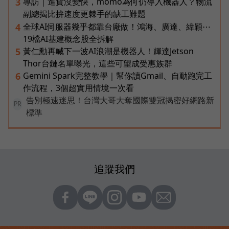
專訪｜進貨沒變快，momo為何仍導入機器人？物流
3
副總揭比拚速度更棘手的缺工難題
全球AI伺服器幾乎都靠台廠做！鴻海、廣達、緯穎⋯
4
19檔AI基建概念股全拆解
黃仁勳再喊下一波AI浪潮是機器人！輝達Jetson
5
Thor台鏈名單曝光，這些可望成受惠族群
Gemini Spark完整教學｜幫你讀Gmail、自動跑完工
6
作流程，3個超實用情境一次看
告別極速迷思！台灣大哥大奪國際雙冠揭密好網路新
PR
標準
追蹤我們