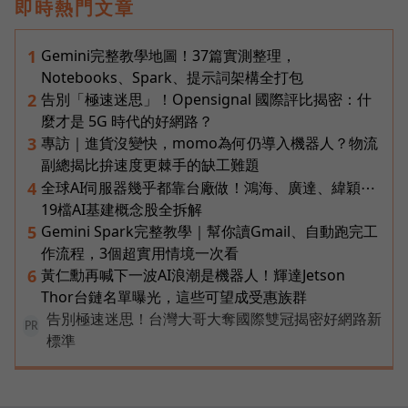
即時熱門文章
Gemini完整教學地圖！37篇實測整理，
1
Notebooks、Spark、提示詞架構全打包
告別「極速迷思」！Opensignal 國際評比揭密：什
2
麼才是 5G 時代的好網路？
專訪｜進貨沒變快，momo為何仍導入機器人？物流
3
副總揭比拚速度更棘手的缺工難題
全球AI伺服器幾乎都靠台廠做！鴻海、廣達、緯穎⋯
4
19檔AI基建概念股全拆解
Gemini Spark完整教學｜幫你讀Gmail、自動跑完工
5
作流程，3個超實用情境一次看
黃仁勳再喊下一波AI浪潮是機器人！輝達Jetson
6
Thor台鏈名單曝光，這些可望成受惠族群
告別極速迷思！台灣大哥大奪國際雙冠揭密好網路新
PR
標準