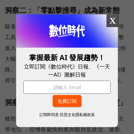
洞察二：「零點擊搜尋」成為新常態
X
隨著 Google 的 AI Overviews 和 ChatGPT 等
工具直接在結果頁面提供答案，使用者無需點擊
進入新聞網站。 這導致了「零點擊搜尋」的比例
掌握最新 AI 發展趨勢！
大幅上升，直接造成新聞出版商自然流量的下
立即訂閱《數位時代》日報、《一天
降。 對新聞機構而言，這意味著長期以來依賴搜
一AI》圖解日報
尋引擎優化 (SEO) 來獲取流量的策略不再足夠。
洞察三：新聞從「即時」轉向「深度」
訂閱即同意
巨思文化隱私權政策
雖然對股票、金融等即時資訊的查詢仍然佔據主
導地位 ，但增長最快的查詢類別是政治、通膨、