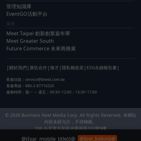
管理知識庫
EventGO活動平台
展會
Meet Taipei 創新創業嘉年華
Meet Greater South
Future Commerce 未來商務展
|
|
|
|
|
|
關於我們
廣告合作
徵才
隱私權政策
ESG永續報告書
客服信箱：
service@bnext.com.tw
客服專線：886-2-87716326
服務時間：週一 ～ 週五：09:30~12:00；13:30~17:00
© 2026 Business Next Media Corp. All Rights Reserved. 本網站
內容未經允許，不得轉載。
106 台北市大安區光復南路102號9樓
@{{var_mobile_title}}@
@{{var_button}}@