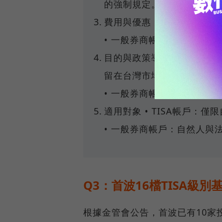
的強制規定。
費用與優惠 • TISA帳戶：
• 一般券商帳戶：多數基
目的與政策導向 • TIS
留在台灣市場。
• 一般券商帳戶：主要提供
適用對象 • TISA帳戶
• 一般券商帳戶：自然人與
Q3：首波16檔TISA級
根據金管會公告，首波已有10家投