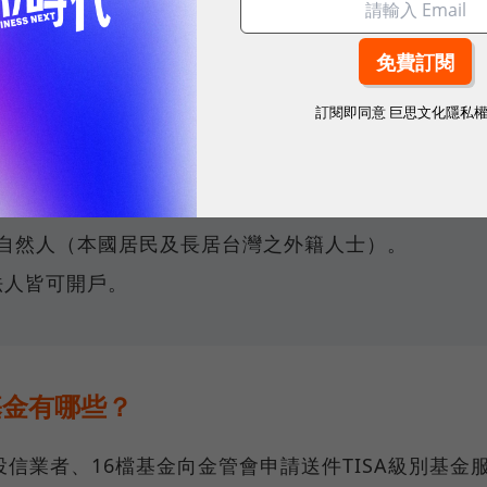
申購TISA基金免手續費，經理費低於1%。
金、股票等投資會收取手續費，經理費依商品而異。
訂閱即同意
巨思文化隱私
A帳戶：政策目的是鼓勵國人長期理財、資產累積，資金
多元投資選擇，沒有特定政策導向。
：僅限自然人（本國居民及長居台灣之外籍人士）。
法人皆可開戶。
別基金有哪些？
信業者、16檔基金向金管會申請送件TISA級別基金