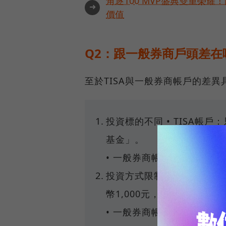
角逐100 MVP盛典雙重榮
➜
價值
Q2：跟一般券商戶頭差在
至於TISA與一般券商帳戶的差異
投資標的不同 • TISA帳
基金」。
• 一般券商帳戶：可投資股
投資方式限制 • TISA
幣1,000元，必須連續扣款2
• 一般券商帳戶：可自由