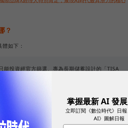
耀！國際品牌X經理人特別肯定，展現AI時代最具潛力的核心
哪？
具體如下：
戶：只能投資經官方篩選、專為長期儲蓄設計的「TISA
票、ETF、債券、各類基金等多種金融商品。
掌握最新 AI 發
帳戶：僅能以「定期定額」方式申購，且最低金額為新台
4個月。
立即訂閱《數位時代》日報
AI》圖解日報
選擇單筆或定期定額投資，金額彈性大，沒有連續扣款