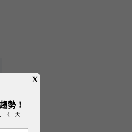
X
展趨勢！
、《一天一