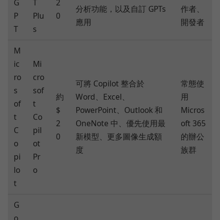
G
T
2
分析功能，以及自訂 GPTs
作者、
P
Plu
0
應用
開發者
T
s
M
ic
Mi
ro
cro
可將 Copilot 整合於
常態使
s
sof
約
Word、Excel、
用
of
t
$
PowerPoint、Outlook 和
Micros
t
Co
2
OneNote 中、優先使用最
oft 365
C
pil
0
新模型、更多圖像生成額
的辦公
o
ot
度
族群
pi
Pr
lo
o
t
G
o