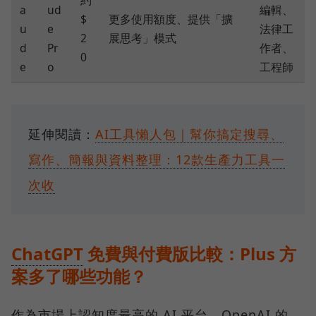
a
ud
編輯、
$
更多使用額度、提供「擴
u
e
法律工
2
展思考」模式
d
Pr
作者、
0
e
o
工程師
延伸閱讀：
AI工具懶人包｜幫你搞定搜尋、
寫作、簡報與資料整理：12款生產力工具一
次收
ChatGPT
免費與付費版比較：Plus 方
案多了哪些功能？
作為市場上認知度最高的 AI 平台，OpenAI 的