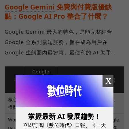
Google Gemini
免費與付費版優缺
點：Google AI Pro 整合了什麼？
Google Gemini 最大的特色，是能完整結合
Google 全系列雲端服務，旨在成為用戶在
Google 生態圈內最智慧、最便利的 AI 助手。
Google
X
-
Gemini（免
Google AI Pro（付費版）
費版）
核心
Gemini 2.5
Gemini 2.5 Pro（性能更強、
模型
Flash
支援更長上下文處理）
掌握最新 AI 發展趨勢！
Works
可在 Gmail、Docs 等 Google
無法在應用
立即訂閱《數位時代》日報、《一天
pace
應用程式中提供進階 AI 協作