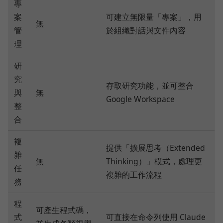
專
案
可建立無限量「專案」，用
無
管
於組織對話與文件內容
理
研
究
存取研究功能，並可整合
與
無
Google Workspace
整
合
複
提供「擴展思考（Extended
雜
無
Thinking）」模式，處理更
任
複雜的工作流程
務
程
可產生程式碼，
式
可直接在命令列使用 Claude