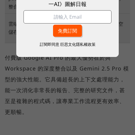
程式中使用
一AI》圖解日報
整合
功能
標準
雲端
2TB Google One 雲端儲存空
Google 帳
儲存
間
戶空間
訂閱即同意
巨思文化隱私權政策
付費版 Google AI Pro 的最大優勢在於與
Workspace 的深度整合以及 Gemini 2.5 Pro 模
型的強大性能。它具備超長的上下文處理能力，
能一次消化非常長的報告、完整的研究文件，甚
至是複雜的程式碼，讓專業工作流程更有效率、
更順暢。