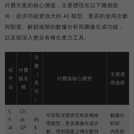
付費方案的核心價值，主要體現在以下幾個面
向：提供功能更強大的 AI 模型、更高的使用次數
與額度、解鎖進階的數據分析與圖像生成功能，
以及能深入整合各種生產力工具。
月
費
AI
付費
（
主要適
平
版名
付費版核心優勢
美
用族群
台
稱
元
）
C
Ch
可存取深度研究和多種推
數據分
h
at
約
理模型，更多圖像生成次
析師、
at
GP
$
數，增加檔案上傳次數與
內容創