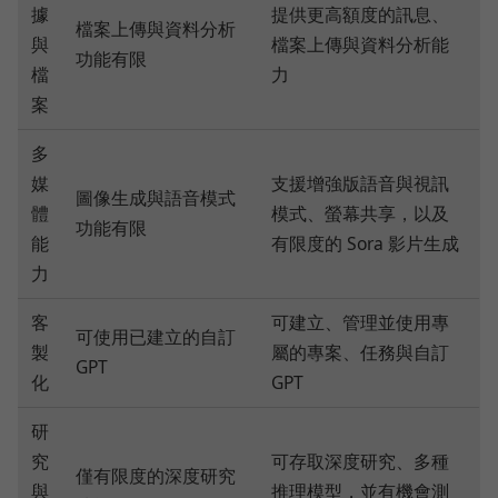
據
提供更高額度的訊息、
檔案上傳與資料分析
與
檔案上傳與資料分析能
功能有限
檔
力
案
多
媒
支援增強版語音與視訊
圖像生成與語音模式
體
模式、螢幕共享，以及
功能有限
能
有限度的 Sora 影片生成
力
客
可建立、管理並使用專
可使用已建立的自訂
製
屬的專案、任務與自訂
GPT
化
GPT
研
究
可存取深度研究、多種
僅有限度的深度研究
與
推理模型，並有機會測