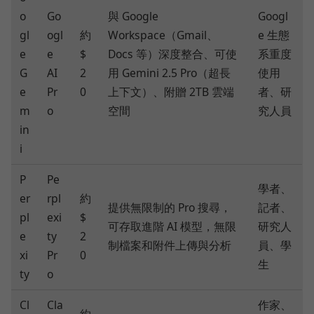
o
Go
與 Google
Googl
gl
ogl
約
Workspace（Gmail、
e 生態
e
e
$
Docs 等）深度整合、可使
系重度
G
AI
2
用 Gemini 2.5 Pro（超長
使用
e
Pr
0
上下文）、附贈 2TB 雲端
者、研
m
o
空間
究人員
in
i
P
Pe
學者、
er
rpl
約
提供無限制的 Pro 搜尋，
記者、
pl
exi
$
可存取進階 AI 模型，無限
研究人
e
ty
2
制檔案和附件上傳與分析
員、學
xi
Pr
0
生
ty
o
Cl
Cla
作家、
約