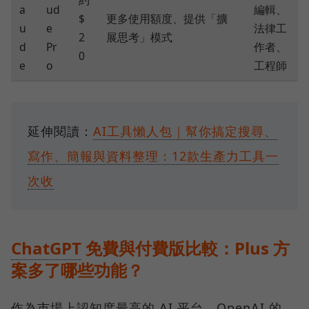
a
ud
編輯、
$
更多使用額度、提供「擴
u
e
法律工
2
展思考」模式
d
Pr
作者、
0
e
o
工程師
延伸閱讀：
AI工具懶人包｜幫你搞定搜尋、
寫作、簡報與資料整理：12款生產力工具一
次收
ChatGPT
免費與付費版比較：Plus 方
案多了哪些功能？
作為市場上認知度最高的 AI 平台，OpenAI 的