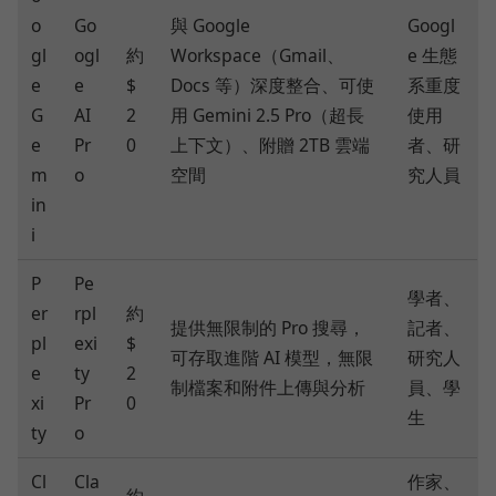
o
Go
與 Google
Googl
gl
ogl
約
Workspace（Gmail、
e 生態
e
e
$
Docs 等）深度整合、可使
系重度
G
AI
2
用 Gemini 2.5 Pro（超長
使用
e
Pr
0
上下文）、附贈 2TB 雲端
者、研
m
o
空間
究人員
in
i
P
Pe
學者、
er
rpl
約
提供無限制的 Pro 搜尋，
記者、
pl
exi
$
可存取進階 AI 模型，無限
研究人
e
ty
2
制檔案和附件上傳與分析
員、學
xi
Pr
0
生
ty
o
Cl
Cla
作家、
約