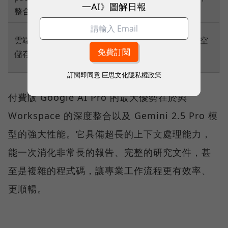
程式中使用
一AI》圖解日報
整合
功能
標準
雲端
2TB Google One 雲端儲存空
Google 帳
儲存
間
戶空間
訂閱即同意
巨思文化隱私權政策
付費版 Google AI Pro 的最大優勢在於與
Workspace 的深度整合以及 Gemini 2.5 Pro 模
型的強大性能。它具備超長的上下文處理能力，
能一次消化非常長的報告、完整的研究文件，甚
至是複雜的程式碼，讓專業工作流程更有效率、
更順暢。