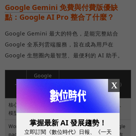
Google Gemini
免費與付費版優缺
點：Google AI Pro 整合了什麼？
Google Gemini 最大的特色，是能完整結合
Google 全系列雲端服務，旨在成為用戶在
Google 生態圈內最智慧、最便利的 AI 助手。
Google
X
-
Gemini（免
Google AI Pro（付費版）
費版）
核心
Gemini 2.5
Gemini 2.5 Pro（性能更強、
模型
Flash
支援更長上下文處理）
掌握最新 AI 發展趨勢！
Works
可在 Gmail、Docs 等 Google
無法在應用
立即訂閱《數位時代》日報、《一天
pace
應用程式中提供進階 AI 協作