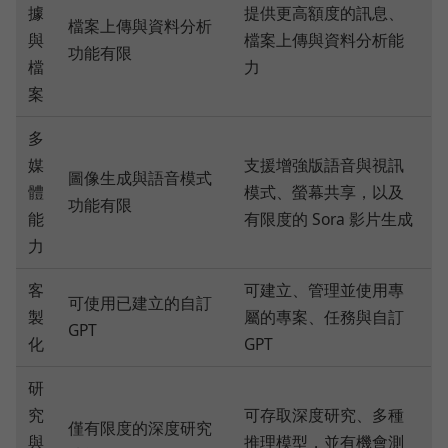
據
提供更高額度的訊息、
檔案上傳與資料分析
與
檔案上傳與資料分析能
功能有限
檔
力
案
多
媒
支援增強版語音與視訊
圖像生成與語音模式
體
模式、螢幕共享，以及
功能有限
能
有限度的 Sora 影片生成
力
客
可建立、管理並使用專
可使用已建立的自訂
製
屬的專案、任務與自訂
GPT
化
GPT
研
究
可存取深度研究、多種
僅有限度的深度研究
與
推理模型，並有機會測