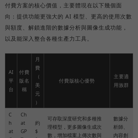
付費方案的核心價值，主要體現在以下幾個面
向：提供功能更強大的 AI 模型、更高的使用次數
與額度、解鎖進階的數據分析與圖像生成功能，
以及能深入整合各種生產力工具。
月
費
AI
付費
（
主要適
平
版名
付費版核心優勢
美
用族群
台
稱
元
）
C
Ch
可存取深度研究和多種推
數據分
h
at
約
理模型，更多圖像生成次
析師、
at
GP
$
數，增加檔案上傳次數與
內容創