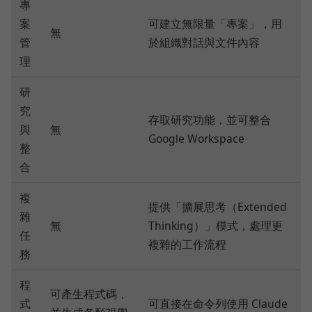
專
案
可建立無限量「專案」，用
無
管
於組織對話與文件內容
理
研
究
存取研究功能，並可整合
與
無
Google Workspace
整
合
複
提供「擴展思考（Extended
雜
無
Thinking）」模式，處理更
任
複雜的工作流程
務
程
可產生程式碼，
式
可直接在命令列使用 Claude