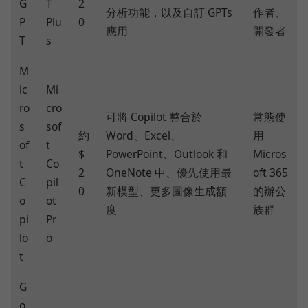
G
T
2
分析功能，以及自訂 GPTs
作者、
P
Plu
0
應用
開發者
T
s
M
ic
Mi
ro
cro
可將 Copilot 整合於
常態使
s
sof
約
Word、Excel、
用
of
t
$
PowerPoint、Outlook 和
Micros
t
Co
2
OneNote 中、優先使用最
oft 365
C
pil
0
新模型、更多圖像生成額
的辦公
o
ot
度
族群
pi
Pr
lo
o
t
G
o