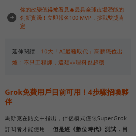
你的改變值得被看見🔥最具全球市場潛能的
➜
創新實踐！立即報名100 MVP，挑戰雙獎肯
定
延伸閱讀：
10大「AI最難取代」高薪職位出
爐：不只工程師，這類非理科也超穩
Grok免費用戶目前可用！4步驟招喚夥
伴
馬斯克在貼文中指出，伴侶模式僅限SuperGrok
訂閱者才能使用，
但是經《數位時代》測試，目