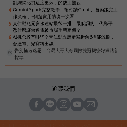
副總揭比拚速度更棘手的缺工難題
Gemini Spark完整教學｜幫你讀Gmail、自動跑完工
4
作流程，3個超實用情境一次看
黃仁勳兆元宴永遠站最後一排！最低調的二代鄭平，
5
憑什麼讓台達電被市場重新定價？
AI概念股有哪些？黃仁勳五層蛋糕拆解8檔能源股，
6
台達電、光寶科出線
告別極速迷思！台灣大哥大奪國際雙冠揭密好網路新
PR
標準
追蹤我們