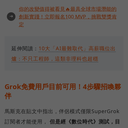
你的改變值得被看見🔥最具全球市場潛能的
➜
創新實踐！立即報名100 MVP，挑戰雙獎肯
定
延伸閱讀：
10大「AI最難取代」高薪職位出
爐：不只工程師，這類非理科也超穩
Grok免費用戶目前可用！4步驟招喚夥
伴
馬斯克在貼文中指出，伴侶模式僅限SuperGrok
訂閱者才能使用，
但是經《數位時代》測試，目